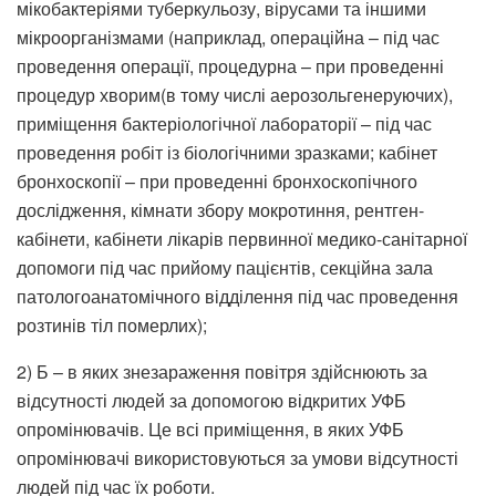
мікобактеріями туберкульозу, вірусами та іншими
мікроорганізмами (наприклад, операційна – під час
проведення операції, процедурна – при проведенні
процедур хворим(в тому числі аерозольгенеруючих),
приміщення бактеріологічної лабораторії – під час
проведення робіт із біологічними зразками; кабінет
бронхоскопії – при проведенні бронхоскопічного
дослідження, кімнати збору мокротиння, рентген-
кабінети, кабінети лікарів первинної медико-санітарної
допомоги під час прийому пацієнтів, секційна зала
патологоанатомічного відділення під час проведення
розтинів тіл померлих);
2) Б – в яких знезараження повітря здійснюють за
відсутності людей за допомогою відкритих УФБ
опромінювачів. Це всі приміщення, в яких УФБ
опромінювачі використовуються за умови відсутності
людей під час їх роботи.