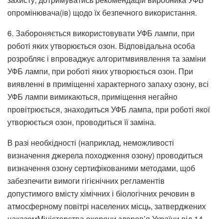
опромінювача(ів) щодо їх безпечного використання.
6. Забороняється використовувати УФБ лампи, при
роботі яких утворюється озон. Відповідальна особа
розробляє і впроваджує алгоритмвиявлення та заміни
УФБ лампи, при роботі яких утворюється озон. При
виявленні в приміщенні характерного запаху озону, всі
УФБ лампи вимикаються, приміщення негайно
провітрюється, знаходиться УФБ лампа, при роботі якої
утворюється озон, проводиться її заміна.
В разі необхідності (наприклад, неможливості
визначення джерела походження озону) проводиться
визначення озону сертифікованими методами, щоб
забезпечити вимоги гігієнічних регламентів
допустимого вмісту хімічних і біологічних речовин в
атмосферному повітрі населених місць, затверджених
наказомМіністерства охорони здоров’я України від 14