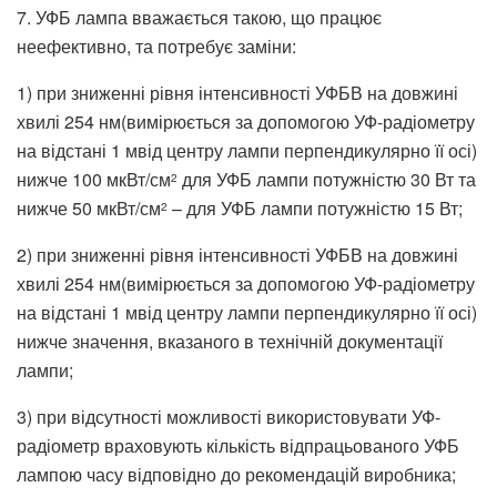
7. УФБ лампа вважається такою, що працює
неефективно, та потребує заміни:
1) при зниженні рівня інтенсивності УФБВ на довжині
хвилі 254 нм(вимірюється за допомогою УФ-радіометру
на відстані 1 мвід центру лампи перпендикулярно її осі)
нижче 100 мкВт/см
для УФБ лампи потужністю 30 Вт та
2
нижче 50 мкВт/см
– для УФБ лампи потужністю 15 Вт;
2
2) при зниженні рівня інтенсивності УФБВ на довжині
хвилі 254 нм(вимірюється за допомогою УФ-радіометру
на відстані 1 мвід центру лампи перпендикулярно її осі)
нижче значення, вказаного в технічній документації
лампи;
3) при відсутності можливості використовувати УФ-
радіометр враховують кількість відпрацьованого УФБ
лампою часу відповідно до рекомендацій виробника;