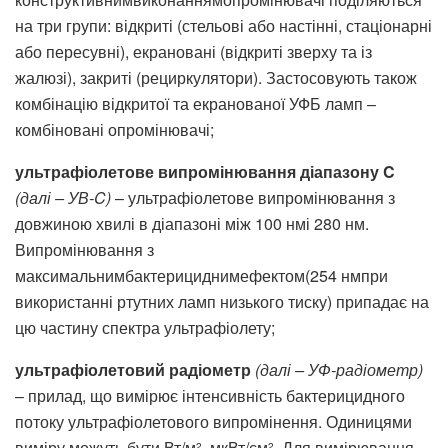
на три групи: відкриті (стельові або настінні, стаціонарні
або пересувні), екрановані (відкриті зверху та із
жалюзі), закриті (рециркулятори). Застосовують також
комбінацію відкритої та екранованої УФБ ламп –
комбіновані опромінювачі;
ультрафіолетове випромінювання діапазону C
(далі – УВ-C)
– ультрафіолетове випромінювання з
довжиною хвилі в діапазоні між 100 нмі 280 нм.
Випромінювання з
максимальнимбактерициднимефектом(254 нмпри
використанні ртутних ламп низького тиску) припадає на
цю частину спектра ультрафіолету;
ультрафіолетовий радіометр
(далі – УФ-радіометр)
– прилад, що вимірює інтенсивність бактерицидного
потоку ультрафіолетового випромінення. Одиницями
виміру можуть бути Вт/м
, мкВт/см
. Для вимірювання
2
2