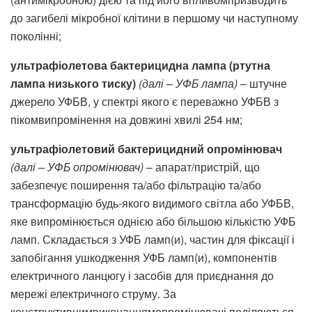
до загибелі мікробної клітини в першому чи наступному
поколінні;
ультрафіолетова бактерицидна лампа (ртутна
лампа низького тиску)
(далі – УФБ лампа)
– штучне
джерело УФБВ, у спектрі якого є переважно УФБВ з
пікомвипромінення на довжині хвилі 254 нм;
ультрафіолетовий бактерицидний опромінювач
(далі – УФБ опромінювач)
– апарат/пристрій, що
забезпечує поширення та/або фільтрацію та/або
трансформацію будь-якого видимого світла або УФБВ,
яке випромінюється однією або більшою кількістю УФБ
ламп. Складається з УФБ ламп(и), частин для фіксації і
запобігання ушкодження УФБ ламп(и), компонентів
електричного ланцюгу і засобів для приєднання до
мережі електричного струму. За
конструктивнимвиконаннямопромінювачі поділяються