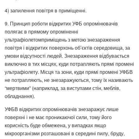
4) запилення повітря в приміщенні.
9. Принцип роботи відкритих УФБ опромінювачів
полягає в прямому опроміненні
ультрафіолетомприміщень з метою знезараження
повітря і відкритих поверхонь об’єктів середовища, за
умови відсутності людей. Знезараження відбувається
виключно в тих місцях, куди потрапляють прямі промені
ультрафіолету. Місця та зони, куди прямі промені УФБВ
не потрапляють, не знезаражуються, тому їх називають
“мертвими” (наприклад, за виступами стін, меблів,
обладнання).
УФБВ відкритих опромінювачів знезаражує лише
поверхні і не має проникаючої сили, тому його
корисність буде обмежена, у випадках якщо
мікроорганізми розташовані в середині пилу, бруду,