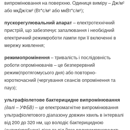
випромінювання на поверхню. Одиниця виміру – Дж/м
2
або мкДж/см
(Вт*с/м
або мкВт*с/м
);
2
2
2
пускорегулювальний апарат
– електротехнічний
пристрій, що забезпечує запалювання і необхідний
електричний режимроботи лампи при її включенні в
мережу живлення;
режимопромінення
– тривалість і послідовність
роботи опромінювачів – це безперервний
режим(протягомусього дня) або повторно-
короткочасний (чергування сеансів опромінення та
пауз);
ультрафіолетове бактерицидне випромінювання
(далі – УФБВ)
– це електромагнітне випромінювання
ультрафіолетового діапазону довжин хвиль в інтервалі
від 200 до 320 нм, що володіє бактерицидною
(антимікробною) дією та під його впливомпризводить