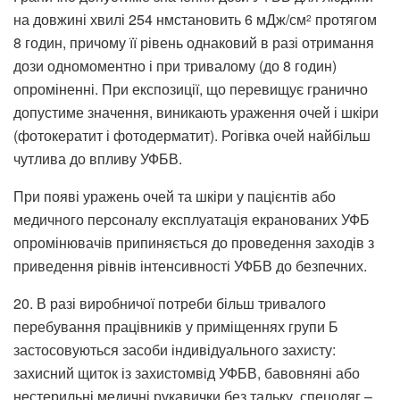
на довжині хвилі 254 нмстановить 6 мДж/см
протягом
2
8 годин, причому її рівень однаковий в разі отримання
дози одномоментно і при тривалому (до 8 годин)
опроміненні. При експозиції, що перевищує гранично
допустиме значення, виникають ураження очей і шкіри
(фотокератит і фотодерматит). Рогівка очей найбільш
чутлива до впливу УФБВ.
При появі уражень очей та шкіри у пацієнтів або
медичного персоналу експлуатація екранованих УФБ
опромінювачів припиняється до проведення заходів з
приведення рівнів інтенсивності УФБВ до безпечних.
20. В разі виробничої потреби більш тривалого
перебування працівників у приміщеннях групи Б
застосовуються засоби індивідуального захисту:
захисний щиток із захистомвід УФБВ, бавовняні або
нестерильні медичні рукавички без тальку, спецодяг –