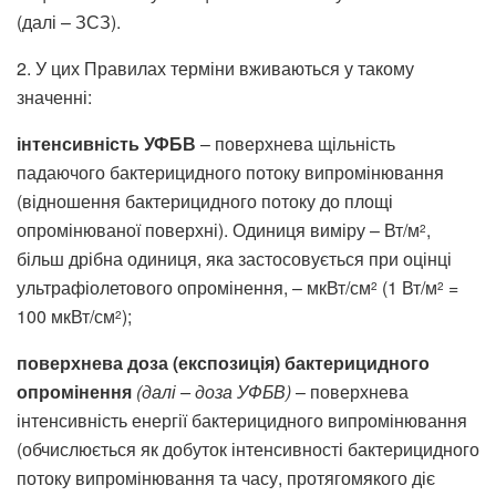
(далі – ЗСЗ).
2. У цих Правилах терміни вживаються у такому
значенні:
інтенсивність УФБВ
– поверхнева щільність
падаючого бактерицидного потоку випромінювання
(відношення бактерицидного потоку до площі
опромінюваної поверхні). Одиниця виміру – Вт/м
,
2
більш дрібна одиниця, яка застосовується при оцінці
ультрафіолетового опромінення, – мкВт/см
(1 Вт/м
=
2
2
100 мкВт/см
);
2
поверхнева доза (експозиція) бактерицидного
опромінення
(далі – доза УФБВ)
– поверхнева
інтенсивність енергії бактерицидного випромінювання
(обчислюється як добуток інтенсивності бактерицидного
потоку випромінювання та часу, протягомякого діє