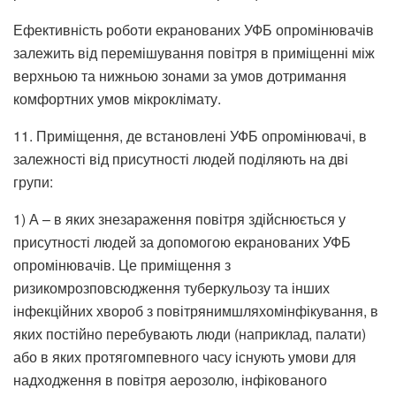
Ефективність роботи екранованих УФБ опромінювачів
залежить від перемішування повітря в приміщенні між
верхньою та нижньою зонами за умов дотримання
комфортних умов мікроклімату.
11. Приміщення, де встановлені УФБ опромінювачі, в
залежності від присутності людей поділяють на дві
групи:
1) А – в яких знезараження повітря здійснюється у
присутності людей за допомогою екранованих УФБ
опромінювачів. Це приміщення з
ризикомрозповсюдження туберкульозу та інших
інфекційних хвороб з повітрянимшляхомінфікування, в
яких постійно перебувають люди (наприклад, палати)
або в яких протягомпевного часу існують умови для
надходження в повітря аерозолю, інфікованого