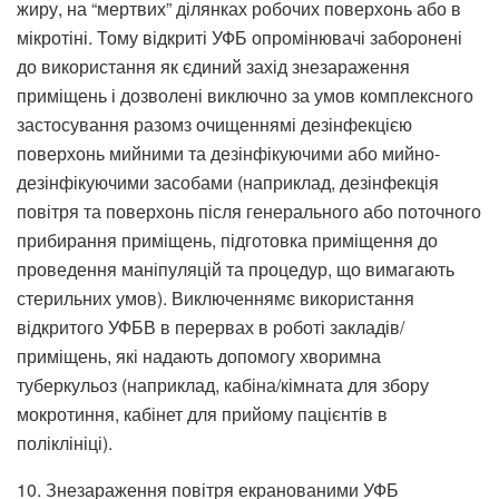
жиру, на “мертвих” ділянках робочих поверхонь або в
мікротіні. Тому відкриті УФБ опромінювачі заборонені
до використання як єдиний захід знезараження
приміщень і дозволені виключно за умов комплексного
застосування разомз очищеннямі дезінфекцією
поверхонь мийними та дезінфікуючими або мийно-
дезінфікуючими засобами (наприклад, дезінфекція
повітря та поверхонь після генерального або поточного
прибирання приміщень, підготовка приміщення до
проведення маніпуляцій та процедур, що вимагають
стерильних умов). Виключеннямє використання
відкритого УФБВ в перервах в роботі закладів/
приміщень, які надають допомогу хворимна
туберкульоз (наприклад, кабіна/кімната для збору
мокротиння, кабінет для прийому пацієнтів в
поліклініці).
10. Знезараження повітря екранованими УФБ