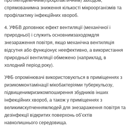
спрямованимна зниження кількості мікроорганізмів та
профілактику інфекційних хвороб.
4. УФБВ доповнює ефект вентиляції (механічної і
природньої) і служить основнимзаходомдля
знезараження повітря, якщо механічна вентиляція
відсутня або функціонує неефективно, а використання
природньої вентиляції обмежено (наприклад, в
холодний період року).
УФБ опромінювачі використовуються в приміщеннях з
ризикомконтамінації мікобактеріями туберкульозу,
підвищенимризикомпоширення збудників інших
інфекційних хвороб, а також у приміщеннях з
великимскупченнямлюдей для знезараження повітря та
дезінфекції відкритих поверхонь об’єктів
навколишнього середовища.