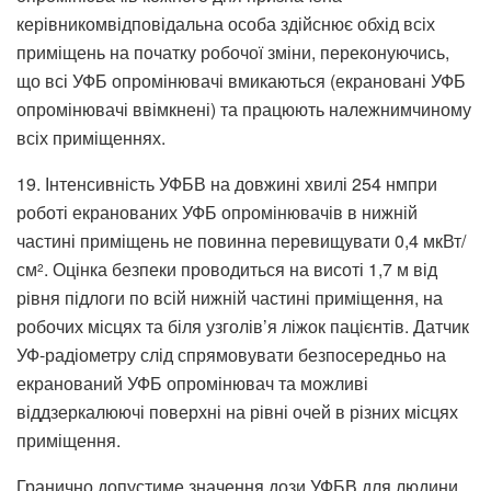
керівникомвідповідальна особа здійснює обхід всіх
приміщень на початку робочої зміни, переконуючись,
що всі УФБ опромінювачі вмикаються (екрановані УФБ
опромінювачі ввімкнені) та працюють належнимчиному
всіх приміщеннях.
19. Інтенсивність УФБВ на довжині хвилі 254 нмпри
роботі екранованих УФБ опромінювачів в нижній
частині приміщень не повинна перевищувати 0,4 мкВт/
см
. Оцінка безпеки проводиться на висоті 1,7 м від
2
рівня підлоги по всій нижній частині приміщення, на
робочих місцях та біля узголів’я ліжок пацієнтів. Датчик
УФ-радіометру слід спрямовувати безпосередньо на
екранований УФБ опромінювач та можливі
віддзеркалюючі поверхні на рівні очей в різних місцях
приміщення.
Гранично допустиме значення дози УФБВ для людини