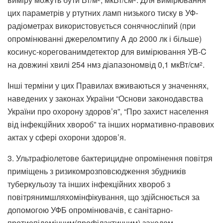
цих параметрів у ртутних ламп низького тиску в УФ-
радіометрах використовується сонячносліпий (при
опромінюванні джереломтипу A до 2000 лк і більше)
косинус-корегованимдетектор для вимірювання УВ-C
на довжині хвилі 254 нмз діапазономвід 0,1 мкВт/см
.
2
Інші терміни у цих Правилах вживаються у значеннях,
наведених у законах України “Основи законодавства
України про охорону здоров’я”, “Про захист населення
від інфекційних хвороб” та інших нормативно-правових
актах у сфері охорони здоров’я.
3. Ультрафіолетове бактерицидне опромінення повітря
приміщень з ризикомрозповсюдження збудників
туберкульозу та інших інфекційних хвороб з
повітрянимшляхомінфікування, що здійснюється за
допомогою УФБ опромінювачів, є санітарно-
протиепідемічним(профілактичним) заходом,