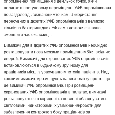
опромінення приміщення з декількох точок, який
полягає в поступовому переміщенні УФБ опромінювача
по заздалегідь визначенимточкам. Використання
пересувних відкритих УФБ опромінювачів з великою
кількістю бактерицидних УФ ламп дозволяє значно
зменшити час експозиції.
Вимикачі для відкритих УФБ опромінювачів необхідно
розташовувати поза межами приміщеннямбіля вхідних
дверей. Вимикачі для екранованих УФБ опромінювачів
встановлюються в будь-якому зручному для
працівників місці, з урахуваннямпотоків пацієнтів. Над
кожнимвимикачемрозміщують напис/помітку про те, що
це вимикач УФБ опромінювача. При розміщенні
екранованих УФБ опромінювачів в палатах, вимикачі
розташовуються в коридорі та повинні обладнуватись
світловими індикаторами їх увімкнення/роботи для
забезпечення контролю з боку працівників за