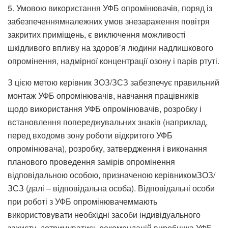
5. Умовою використання УФБ опромінювачів, поряд із
забезпеченнямналежних умов знезараження повітря
закритих приміщень, є виключення можливості
шкідливого впливу на здоров’я людини надлишкового
опромінення, надмірної концентрації озону і парів ртуті.
З цією метою керівник ЗОЗ/ЗСЗ забезпечує правильний
монтаж УФБ опромінювачів, навчання працівників
щодо використання УФБ опромінювачів, розробку і
встановлення попереджувальних знаків (наприклад,
перед входомв зону роботи відкритого УФБ
опромінювача), розробку, затвердження і виконання
планового проведення замірів опромінення
відповідальною особою, призначеною керівникомЗОЗ/
ЗСЗ (далі – відповідальна особа). Відповідальні особи
при роботі з УФБ опромінювачеммають
використовувати необхідні засоби індивідуального
захисту, дотримуватись рекомендацій виробника УФБ