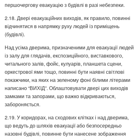
першочергову евакуацію з будівлі в разі небезпеки.
2.18. Двері евакуаційних виходів, як правило, повинні
відчинятися в напрямку руху людей із приміщень
(будівлі).
Над усіма дверима, призначеними для евакуації людей
із залу для глядачів, експозиційного, виставкового,
читального залів, фойє, кулуарів, планшета сцени,
оркестрової ями тощо, повинні бути наявні світлові
покажчики, на яких на зеленому фоні білими літерами
написано “ВИХІД”. Облаштовувати двері цих виходів
замками та запорами, що важко відкриваються,
забороняється.
2.19. У коридорах, на сходових клітках і над дверима,
що ведуть до шляхів евакуації або безпосередньо
назовні будівлі, повинне бути нанесене зображення