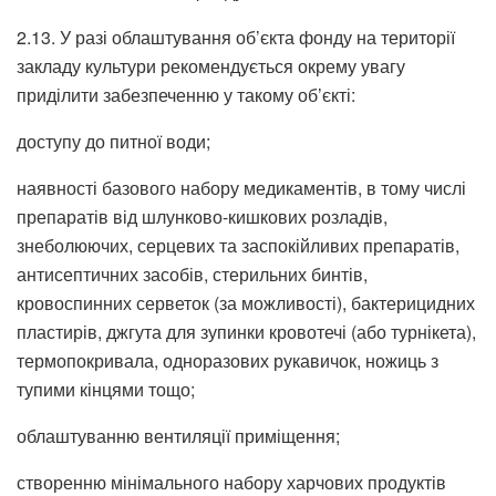
2.13. У разі облаштування об’єкта фонду на території
закладу культури рекомендується окрему увагу
приділити забезпеченню у такому об’єкті:
доступу до питної води;
наявності базового набору медикаментів, в тому числі
препаратів від шлунково-кишкових розладів,
знеболюючих, серцевих та заспокійливих препаратів,
антисептичних засобів, стерильних бинтів,
кровоспинних серветок (за можливості), бактерицидних
пластирів, джгута для зупинки кровотечі (або турнікета),
термопокривала, одноразових рукавичок, ножиць з
тупими кінцями тощо;
облаштуванню вентиляції приміщення;
створенню мінімального набору харчових продуктів