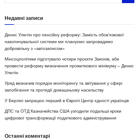
Недавні записи
Денис Улютін про пенсійну реформу: Замість обовʼязкової
накопичувальної системи ми плануємо запровадимо
добровільну з «автозаписом»
Мінсоцполітики підготувало чотири проєкти Законів, аби
провести реформу визначення прожиткового мінімуму – Денис
Улютін
Уряд визначив порядок моніторингу та звітування у сфері
запобігання та протидії домашньому насильству
У Берліні запрацює перший в Європі Центр єдності українців
ДПС та ОТД Казначейства США узгодили подальші кроки
цифрової трансформації податкового адміністрування
Останні коментарі