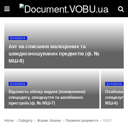
БУХОБЛІК
Акт на списання малоцінних та
швидкозношуваних предметів (ф. №
МШ-8)
БУХОБЛІК
БУХОБЛІК
Відомість обліку видачі (повернення)
Особова ка
спецодягу, спецвзуття та запобіжних
спецвзуття
пристроїв (ф. № МШ-7)
МШ-6)
Home
Category
Форми, бланки
Первинні документи
МШП