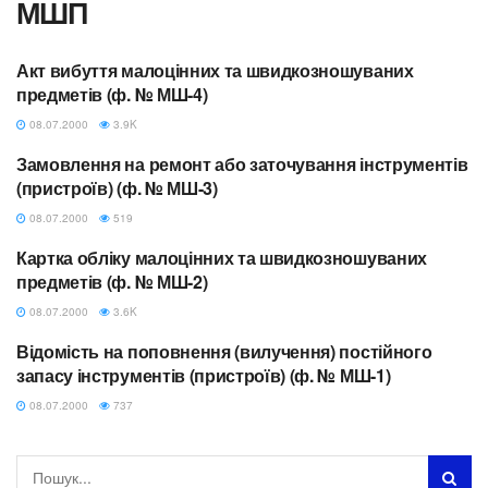
МШП
Акт вибуття малоцінних та швидкозношуваних
БУХОБЛІК
предметів (ф. № МШ-4)
08.07.2000
3.9K
Замовлення на ремонт або заточування інструментів
БУХОБЛІК
(пристроїв) (ф. № МШ-3)
08.07.2000
519
Картка обліку малоцінних та швидкозношуваних
БУХОБЛІК
предметів (ф. № МШ-2)
08.07.2000
3.6K
Відомість на поповнення (вилучення) постійного
БУХОБЛІК
запасу інструментів (пристроїв) (ф. № МШ-1)
08.07.2000
737