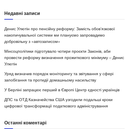
Недавні записи
Денис Улютін про пенсійну реформу: Замість обовʼязкової
накопичувальної системи ми плануємо запровадимо
добровільну з «автозаписом»
Мінсоцполітики підготувало чотири проєкти Законів, аби
провести реформу визначення прожиткового мінімуму – Денис
Улютін
Уряд визначив порядок моніторингу та звітування у сфері
запобігання та протидії домашньому насильству
У Берліні запрацює перший в Європі Центр єдності українців
ДПС та ОТД Казначейства США узгодили подальші кроки
цифрової трансформації податкового адміністрування
Останні коментарі