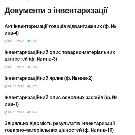
Документи з інвентаризації
Акт інвентаризації товарів відвантажених (ф. №
ДОКУМЕНТИ З
ІНВЕНТАРИЗАЦІЇ
инв-4)
09.05.2021
2.9K
Інвентаризаційний опис товарно-матеріальних
ДОКУМЕНТИ З
ІНВЕНТАРИЗАЦІЇ
цінностей (ф. № инв-3)
09.05.2021
7.6K
Інвентаризаційний ярлик (ф. № инв-2)
ДОКУМЕНТИ З
ІНВЕНТАРИЗАЦІЇ
09.05.2021
1.7K
Інвентаризаційний опис основних засобів (ф. №
ДОКУМЕНТИ З
ІНВЕНТАРИЗАЦІЇ
инв-1)
09.05.2021
9.4K
Звіряльна відомість результатів інвентаризації
ДОКУМЕНТИ З
ІНВЕНТАРИЗАЦІЇ
товарно-матеріальних цінностей (ф. № инв-19)