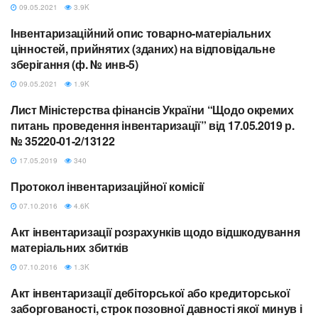
09.05.2021
3.9K
Інвентаризаційний опис товарно-матеріальних
ДОКУМЕНТИ З
ІНВЕНТАРИЗАЦІЇ
цінностей, прийнятих (зданих) на відповідальне
зберігання (ф. № инв-5)
09.05.2021
1.9K
Лист Міністерства фінансів України “Щодо окремих
ДОКУМЕНТИ З
ІНВЕНТАРИЗАЦІЇ
питань проведення інвентаризації” від 17.05.2019 р.
№ 35220-01-2/13122
17.05.2019
340
Протокол інвентаризаційної комісії
БЮДЖЕТ
07.10.2016
4.6K
Акт інвентаризації розрахунків щодо відшкодування
БЮДЖЕТ
матеріальних збитків
07.10.2016
1.3K
Акт інвентаризації дебіторської або кредиторської
БЮДЖЕТ
заборгованості, строк позовної давності якої минув і