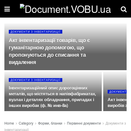
ДОКУМЕНТИ З ІНВЕНТАРИЗАЦІЇ
Акт інвентаризації товарів, що є
гуманітарною допомогою, що
пропонуються до списання та
видалення
ДОКУМЕНТИ З ІНВЕНТАРИЗАЦІЇ
Інвентаризаційний опис дорогоцінних
ДОКУМЕНТИ З
металів, що містяться в напівфабрикатах,
вузлах і деталях обладнання, приладах і
Акт інвента
інших виробах (ф. № инв-8а)
виробів з н
Home
Category
Форми, бланки
Первинні документи
Документи з
інвентаризації