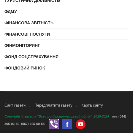
ТУРИСТИЧНА ДІЯЛЬНІСТЬ
ФДМУ
ФІНАНСОВА ЗВІТНІСТЬ
ФІНАНСОВІ ПОСЛУГИ
ФІНМОНІТОРИНГ
ФОНД СОЦСТРАХУВАННЯ
ФОНДОВИЙ РИНОК
Сайт газети
Передплатити газету
Карта сайту
тел:
Copyright © газета "Все про бухгалтерський облік", 2020-2024
(044)
,
365-02-82
(067) 325-60-58