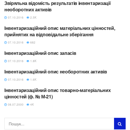
Звіряльна відомість результатів інвентаризації
БЮДЖЕТ
необоротних активів
07.10.2016
2.5K
Інвентаризаційний опис матеріальних цінностей,
БЮДЖЕТ
прийнятих на відповідальне зберігання
07.10.2016
682
Інвентаризаційний опис запасів
БЮДЖЕТ
07.10.2016
1.8K
Інвентаризаційний опис необоротних активів
БЮДЖЕТ
07.10.2016
1.6K
Інвентаризаційний опис товарно-матеріальних
БУХОБЛІК
цінностей (ф. № М-21)
08.07.2000
4K