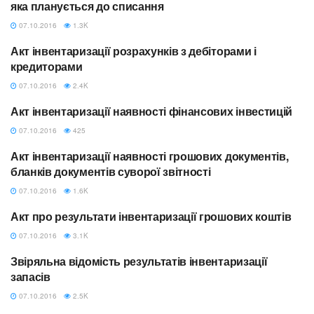
яка планується до списання
07.10.2016
1.3K
Акт інвентаризації розрахунків з дебіторами і
БЮДЖЕТ
кредиторами
07.10.2016
2.4K
Акт інвентаризації наявності фінансових інвестицій
БЮДЖЕТ
07.10.2016
425
Акт інвентаризації наявності грошових документів,
БЮДЖЕТ
бланків документів суворої звітності
07.10.2016
1.6K
Акт про результати інвентаризації грошових коштів
БЮДЖЕТ
07.10.2016
3.1K
Звіряльна відомість результатів інвентаризації
БЮДЖЕТ
запасів
07.10.2016
2.5K