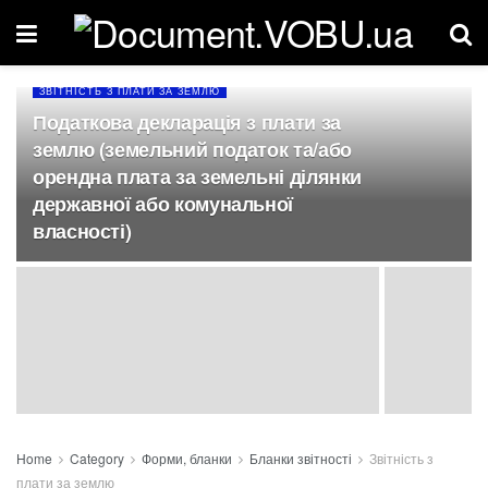
ЗВІТНІСТЬ З ПЛАТИ ЗА ЗЕМЛЮ
Податкова декларація з плати за
землю (земельний податок та/або
орендна плата за земельні ділянки
державної або комунальної
власності)
Home
Category
Форми, бланки
Бланки звітності
Звітність з
плати за землю