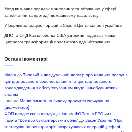
Уряд визначив порядок моніторингу та звітування у сфері
запобігання та протидії домашньому насильству
У Берліні запрацює перший в Європі Центр єдності українців
ДПС та ОТД Казначейства США узгодили подальші кроки
цифрової трансформації податкового адміністрування
Останні коментарі
Марія
до
Типовий індивідуальний договір про надання послуг з
централізованого водопостачання та централізованого
водовідведення з обслуговуванням внутрішньобудинкових
систем
Інна
до
Меню-вимога на видачу продуктів харчування
[держсектор]
ФОП продає свою продукцію іншим ФОПам: з РРО чи ні –
Газета "Все про бухгалтерський облік"
до
Закон України “Про
застосування реєстраторів розрахункових операцій у сфері