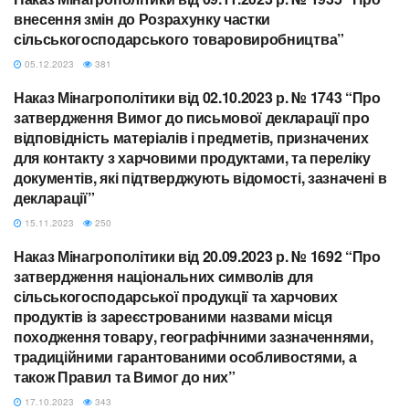
МІНАГРОПОЛІТИКИ
внесення змін до Розрахунку частки
сільськогосподарського товаровиробництва”
05.12.2023
381
Наказ Мінагрополітики від 02.10.2023 р. № 1743 “Про
МІНАГРОПОЛІТИКИ
затвердження Вимог до письмової декларації про
відповідність матеріалів і предметів, призначених
для контакту з харчовими продуктами, та переліку
документів, які підтверджують відомості, зазначені в
декларації”
15.11.2023
250
Наказ Мінагрополітики від 20.09.2023 р. № 1692 “Про
МІНАГРОПОЛІТИКИ
затвердження національних символів для
сільськогосподарської продукції та харчових
продуктів із зареєстрованими назвами місця
походження товару, географічними зазначеннями,
традиційними гарантованими особливостями, а
також Правил та Вимог до них”
17.10.2023
343