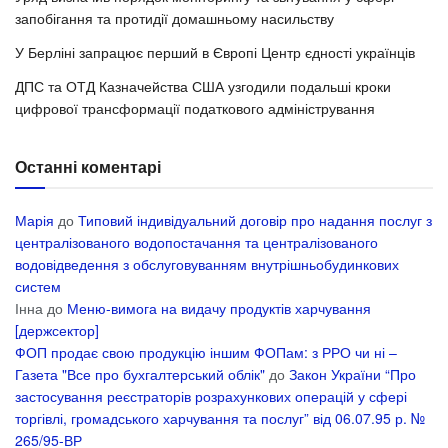
запобігання та протидії домашньому насильству
У Берліні запрацює перший в Європі Центр єдності українців
ДПС та ОТД Казначейства США узгодили подальші кроки
цифрової трансформації податкового адміністрування
Останні коментарі
Марія
до
Типовий індивідуальний договір про надання послуг з
централізованого водопостачання та централізованого
водовідведення з обслуговуванням внутрішньобудинкових
систем
Інна
до
Меню-вимога на видачу продуктів харчування
[держсектор]
ФОП продає свою продукцію іншим ФОПам: з РРО чи ні –
Газета "Все про бухгалтерський облік"
до
Закон України “Про
застосування реєстраторів розрахункових операцій у сфері
торгівлі, громадського харчування та послуг” від 06.07.95 р. №
265/95-ВР