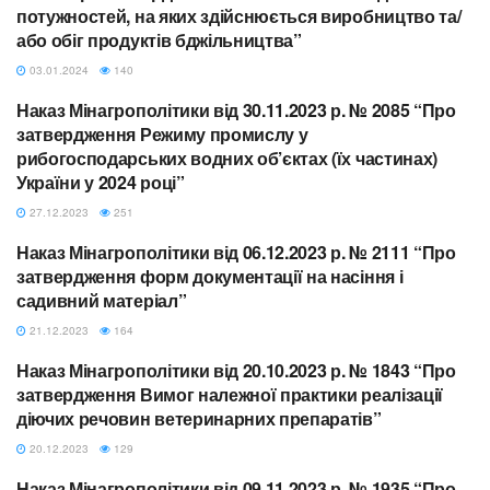
потужностей, на яких здійснюється виробництво та/
або обіг продуктів бджільництва”
03.01.2024
140
Наказ Мінагрополітики від 30.11.2023 р. № 2085 “Про
МІНАГРОПОЛІТИКИ
затвердження Режиму промислу у
рибогосподарських водних об’єктах (їх частинах)
України у 2024 році”
27.12.2023
251
Наказ Мінагрополітики від 06.12.2023 р. № 2111 “Про
МІНАГРОПОЛІТИКИ
затвердження форм документації на насіння і
садивний матеріал”
21.12.2023
164
Наказ Мінагрополітики від 20.10.2023 р. № 1843 “Про
МІНАГРОПОЛІТИКИ
затвердження Вимог належної практики реалізації
діючих речовин ветеринарних препаратів”
20.12.2023
129
Наказ Мінагрополітики від 09.11.2023 р. № 1935 “Про