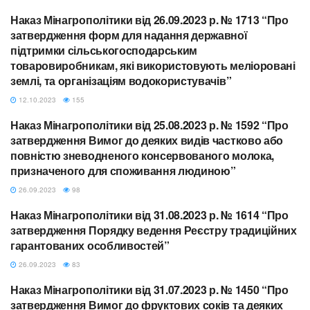
Наказ Мінагрополітики від 26.09.2023 р. № 1713 “Про
МІНАГРОПОЛІТИКИ
затвердження форм для надання державної
підтримки сільськогосподарським
товаровиробникам, які використовують меліоровані
землі, та організаціям водокористувачів”
12.10.2023
155
Наказ Мінагрополітики від 25.08.2023 р. № 1592 “Про
МІНАГРОПОЛІТИКИ
затвердження Вимог до деяких видів частково або
повністю зневодненого консервованого молока,
призначеного для споживання людиною”
26.09.2023
98
Наказ Мінагрополітики від 31.08.2023 р. № 1614 “Про
МІНАГРОПОЛІТИКИ
затвердження Порядку ведення Реєстру традиційних
гарантованих особливостей”
26.09.2023
83
Наказ Мінагрополітики від 31.07.2023 р. № 1450 “Про
МІНАГРОПОЛІТИКИ
затвердження Вимог до фруктових соків та деяких