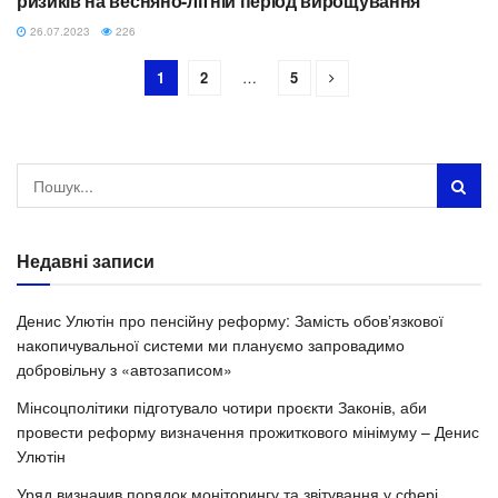
ризиків на весняно-літній період вирощування”
26.07.2023
226
1
2
…
5
Недавні записи
Денис Улютін про пенсійну реформу: Замість обовʼязкової
накопичувальної системи ми плануємо запровадимо
добровільну з «автозаписом»
Мінсоцполітики підготувало чотири проєкти Законів, аби
провести реформу визначення прожиткового мінімуму – Денис
Улютін
Уряд визначив порядок моніторингу та звітування у сфері