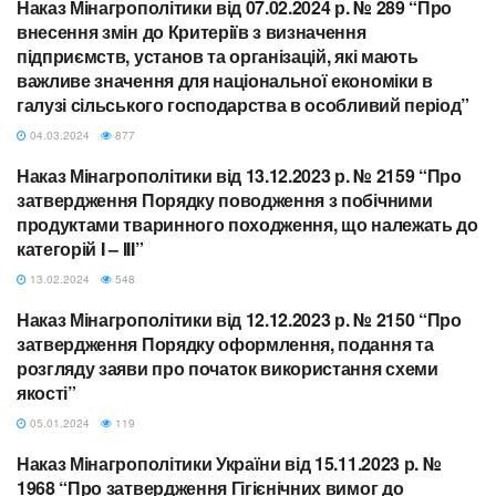
Наказ Мінагрополітики від 07.02.2024 р. № 289 “Про
МІНАГРОПОЛІТИКИ
внесення змін до Критеріїв з визначення
підприємств, установ та організацій, які мають
важливе значення для національної економіки в
галузі сільського господарства в особливий період”
04.03.2024
877
Наказ Мінагрополітики від 13.12.2023 р. № 2159 “Про
МІНАГРОПОЛІТИКИ
затвердження Порядку поводження з побічними
продуктами тваринного походження, що належать до
категорій I – III”
13.02.2024
548
Наказ Мінагрополітики від 12.12.2023 р. № 2150 “Про
МІНАГРОПОЛІТИКИ
затвердження Порядку оформлення, подання та
розгляду заяви про початок використання схеми
якості”
05.01.2024
119
Наказ Мінагрополітики України від 15.11.2023 р. №
МІНАГРОПОЛІТИКИ
1968 “Про затвердження Гігієнічних вимог до