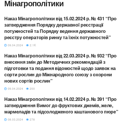
Мінагрополітики
Наказ Мінагрополітики від 15.02.2024 р. № 431 “Про
МІНАГРОПОЛІТИКИ
затвердження Порядку державної реєстрації
потужностей та Порядку ведення державного
реєстру операторів ринку та їхніх потужностей”
09.04.2024
2.1K
Наказ Мінагрополітики від 22.03.2024 р. № 932 “Про
МІНАГРОПОЛІТИКИ
внесення змін до Методичних рекомендацій з
підготовки та подання відомостей щодо заявок на
сорти рослин до Міжнародного союзу з охорони
нових сортів рослин”
09.04.2024
200
Наказ Мінагрополітики від 14.02.2024 р. № 391 “Про
МІНАГРОПОЛІТИКИ
затвердження Вимог до фруктових джемів, желе,
мармеладів та підсолодженого каштанового пюре”
08.03.2024
278