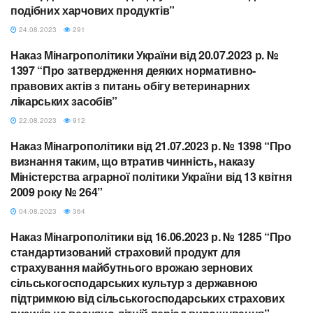
подібних харчових продуктів”
24.08.2023
291
Наказ Мінагрополітики України від 20.07.2023 р. №
МІНАГРОПОЛІТИКИ
1397 “Про затвердження деяких нормативно-
правових актів з питань обігу ветеринарних
лікарських засобів”
22.08.2023
912
Наказ Мінагрополітики від 21.07.2023 р. № 1398 “Про
МІНАГРОПОЛІТИКИ
визнання таким, що втратив чинність, наказу
Міністерства аграрної політики України від 13 квітня
2009 року № 264”
04.08.2023
364
Наказ Мінагрополітики від 16.06.2023 р. № 1285 “Про
МІНАГРОПОЛІТИКИ
стандартизований страховий продукт для
страхування майбутнього врожаю зернових
сільськогосподарських культур з державною
підтримкою від сільськогосподарських страхових