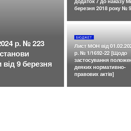
додаток 7 до наказу М
березня 2018 року № 
БЮДЖЕТ
024 р. № 223
Лист МОН від 01.02.20
останови
р. № 1/1692-22 [Щодо
застосування положе
и від 9 березня
деяких нормативно-
правових актів]