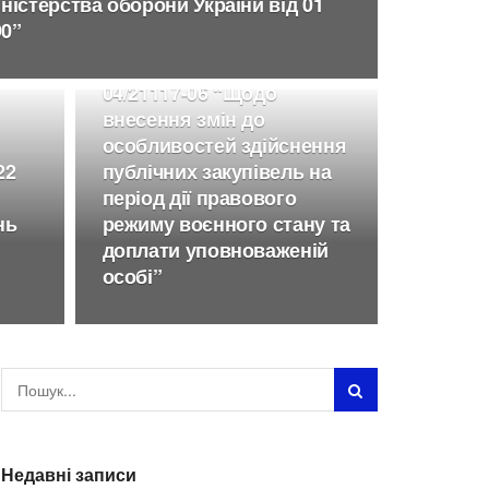
іністерства оборони України від 01
ЛИСТИ
90”
Лист Мінекономіки від
21.03.2024 р. № 3323-
04/21117-06 “Щодо
внесення змін до
особливостей здійснення
22
публічних закупівель на
період дії правового
нь
режиму воєнного стану та
доплати уповноваженій
особі”
Недавні записи