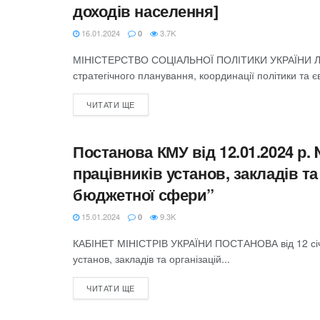
доходів населення]
16.01.2024
3.7K
0
МІНІСТЕРСТВО СОЦІАЛЬНОЇ ПОЛІТИКИ УКРАЇНИ ЛИСТ
стратегічного планування, координації політики та єв
ЧИТАТИ ЩЕ
Постанова КМУ від 12.01.2024 р.
БЮДЖЕТ
працівників установ, закладів та
бюджетної сфери”
15.01.2024
9.3K
0
КАБІНЕТ МІНІСТРІВ УКРАЇНИ ПОСТАНОВА від 12 січня
установ, закладів та організацій...
ЧИТАТИ ЩЕ