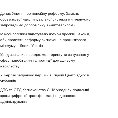
Денис Улютін про пенсійну реформу: Замість
обовʼязкової накопичувальної системи ми плануємо
запровадимо добровільну з «автозаписом»
Мінсоцполітики підготувало чотири проєкти Законів,
аби провести реформу визначення прожиткового
мінімуму – Денис Улютін
Уряд визначив порядок моніторингу та звітування у
сфері запобігання та протидії домашньому
насильству
У Берліні запрацює перший в Європі Центр єдності
українців
ДПС та ОТД Казначейства США узгодили подальші
кроки цифрової трансформації податкового
адміністрування