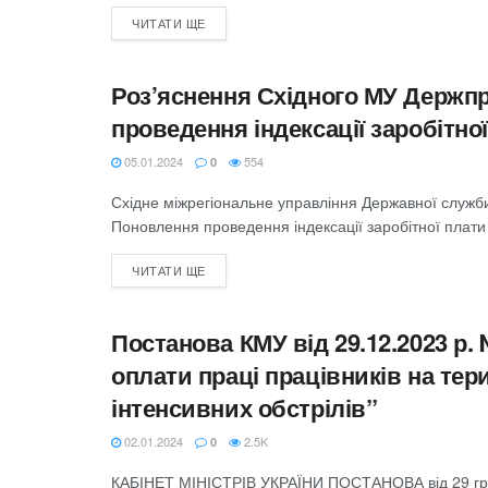
ЧИТАТИ ЩЕ
Роз’яснення Східного МУ Держпра
ДЕРЖПРАЦІ
проведення індексації заробітно
05.01.2024
554
0
Східне міжрегіональне управління Державної служби 
Поновлення проведення індексації заробітної плати 
ЧИТАТИ ЩЕ
Постанова КМУ від 29.12.2023 р.
БЮДЖЕТ
оплати праці працівників на тер
інтенсивних обстрілів”
02.01.2024
2.5K
0
КАБІНЕТ МІНІСТРІВ УКРАЇНИ ПОСТАНОВА від 29 груд