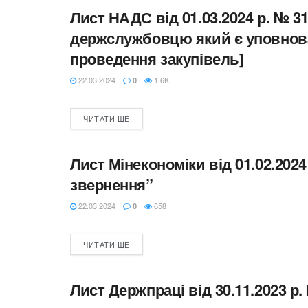
Лист НАДС від 01.03.2024 р. № 3
ЛИСТИ
держслужбовцю який є уповнова
проведення закупівель]
22.03.2024
1.6K
0
ЧИТАТИ ЩЕ
Лист Мінекономіки від 01.02.2024
ЛИСТИ
звернення”
22.03.2024
658
0
ЧИТАТИ ЩЕ
Лист Держпраці від 30.11.2023 р.
ДЕРЖПРАЦІ