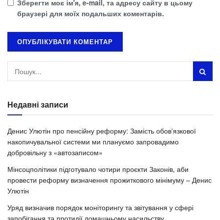
Зберегти моє ім'я, e-mail, та адресу сайту в цьому
браузері для моїх подальших коментарів.
Недавні записи
Денис Улютін про пенсійну реформу: Замість обовʼязкової
накопичувальної системи ми плануємо запровадимо
добровільну з «автозаписом»
Мінсоцполітики підготувало чотири проєкти Законів, аби
провести реформу визначення прожиткового мінімуму – Денис
Улютін
Уряд визначив порядок моніторингу та звітування у сфері
запобігання та протидії домашньому насильству