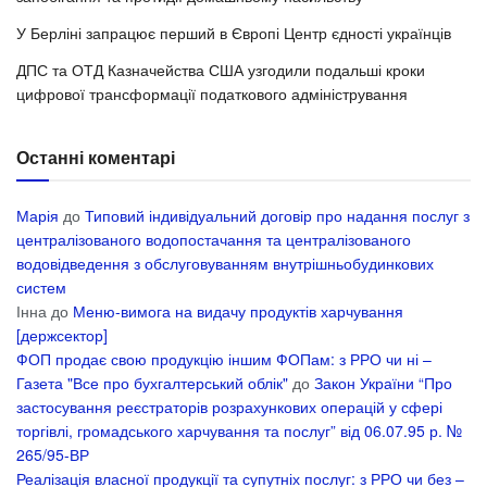
У Берліні запрацює перший в Європі Центр єдності українців
ДПС та ОТД Казначейства США узгодили подальші кроки
цифрової трансформації податкового адміністрування
Останні коментарі
Марія
до
Типовий індивідуальний договір про надання послуг з
централізованого водопостачання та централізованого
водовідведення з обслуговуванням внутрішньобудинкових
систем
Інна
до
Меню-вимога на видачу продуктів харчування
[держсектор]
ФОП продає свою продукцію іншим ФОПам: з РРО чи ні –
Газета "Все про бухгалтерський облік"
до
Закон України “Про
застосування реєстраторів розрахункових операцій у сфері
торгівлі, громадського харчування та послуг” від 06.07.95 р. №
265/95-ВР
Реалізація власної продукції та супутніх послуг: з РРО чи без –