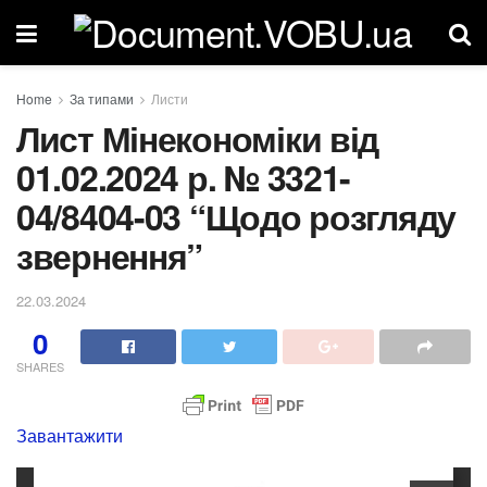
Home
За типами
Листи
Лист Мінекономіки від
01.02.2024 р. № 3321-
04/8404-03 “Щодо розгляду
звернення”
22.03.2024
0
SHARES
Завантажити