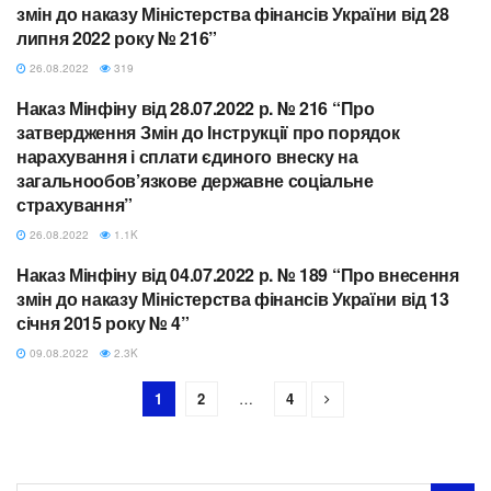
змін до наказу Міністерства фінансів України від 28
липня 2022 року № 216”
26.08.2022
319
Наказ Мінфіну від 28.07.2022 р. № 216 “Про
ЄСВ
затвердження Змін до Інструкції про порядок
нарахування і сплати єдиного внеску на
загальнообов’язкове державне соціальне
страхування”
26.08.2022
1.1K
Наказ Мінфіну від 04.07.2022 р. № 189 “Про внесення
ЄСВ
змін до наказу Міністерства фінансів України від 13
січня 2015 року № 4”
09.08.2022
2.3K
1
2
…
4