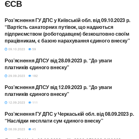
ЄСВ
Роз’яснення ГУ ДПС у Київській обл. від 09.10.2023 р.
ЄСВ
“Вартість санаторних путівок, що надаються
підприємством (роботодавцем) безкоштовно своїм
працівникам, є базою нарахування єдиного внеску”
09.10.2023
59
Роз’яснення ДПСУ від 28.09.2023 р. “До уваги
ЄСВ
платників єдиного внеску”
29.09.2023
182
Роз’яснення ДПСУ від 12.09.2023 р. “До уваги
ЄСВ
платників єдиного внеску”
12.09.2023
111
Роз’яснення ГУ ДПС у Черкаській обл. від 08.09.2023 р.
ЄСВ
“Наслідки несплати сум єдиного внеску”
08.09.2023
45