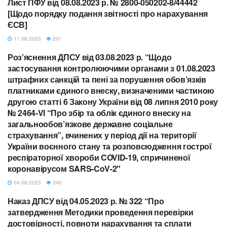
Лист ПФУ від 08.08.2023 р. № 2800-050202-8/44442
ЄСВ
[Щодо порядку подання звітності про нарахування
ЄСВ]
11.08.2023
201
Роз’яснення ДПСУ від 03.08.2023 р. “Щодо
ЄСВ
застосування контролюючими органами з 01.08.2023
штрафних санкцій та пені за порушення обов’язків
платниками єдиного внеску, визначеними частиною
другою статті 6 Закону України від 08 липня 2010 року
№ 2464-VI “Про збір та облік єдиного внеску на
загальнообов’язкове державне соціальне
страхування”, вчинених у період дії на території
України воєнного стану та розповсюдження гострої
респіраторної хвороби COVID-19, спричиненої
коронавірусом SARS-CoV-2″
04.08.2023
340
Наказ ДПСУ від 04.05.2023 р. № 322 “Про
ЄСВ
затвердження Методики проведення перевірки
достовірності, повноти нарахування та сплати