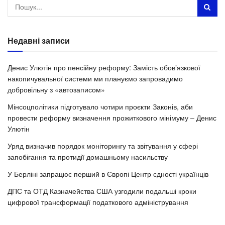
Недавні записи
Денис Улютін про пенсійну реформу: Замість обовʼязкової
накопичувальної системи ми плануємо запровадимо
добровільну з «автозаписом»
Мінсоцполітики підготувало чотири проєкти Законів, аби
провести реформу визначення прожиткового мінімуму – Денис
Улютін
Уряд визначив порядок моніторингу та звітування у сфері
запобігання та протидії домашньому насильству
У Берліні запрацює перший в Європі Центр єдності українців
ДПС та ОТД Казначейства США узгодили подальші кроки
цифрової трансформації податкового адміністрування