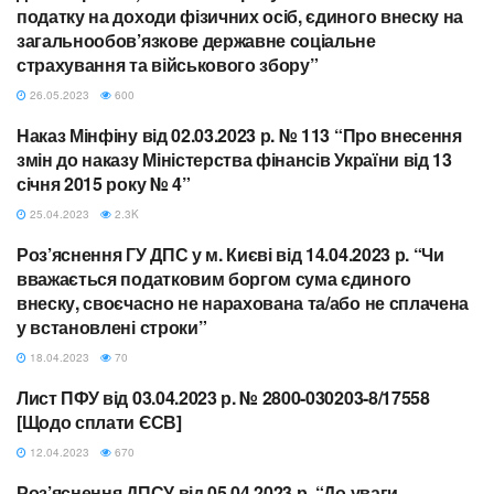
податку на доходи фізичних осіб, єдиного внеску на
загальнообов’язкове державне соціальне
страхування та військового збору”
26.05.2023
600
Наказ Мінфіну від 02.03.2023 р. № 113 “Про внесення
ЄСВ
змін до наказу Міністерства фінансів України від 13
січня 2015 року № 4”
25.04.2023
2.3K
Роз’яснення ГУ ДПС у м. Києві від 14.04.2023 р. “Чи
АДМІНІСТРУВАННЯ ПОДАТКІВ
вважається податковим боргом сума єдиного
внеску, своєчасно не нарахована та/або не сплачена
у встановлені строки”
18.04.2023
70
Лист ПФУ від 03.04.2023 р. № 2800-030203-8/17558
ЄСВ
[Щодо сплати ЄСВ]
12.04.2023
670
Роз’яснення ДПСУ від 05.04.2023 р. “До уваги