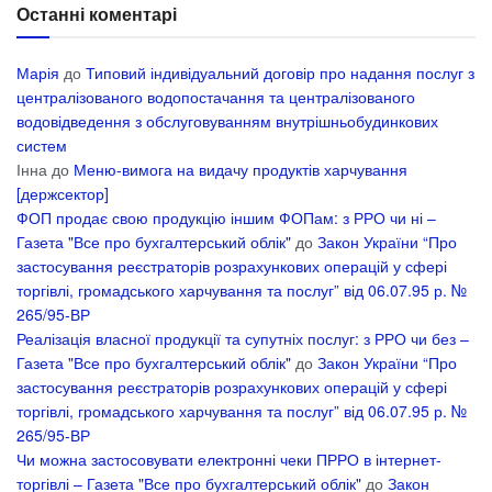
Останні коментарі
Марія
до
Типовий індивідуальний договір про надання послуг з
централізованого водопостачання та централізованого
водовідведення з обслуговуванням внутрішньобудинкових
систем
Інна
до
Меню-вимога на видачу продуктів харчування
[держсектор]
ФОП продає свою продукцію іншим ФОПам: з РРО чи ні –
Газета "Все про бухгалтерський облік"
до
Закон України “Про
застосування реєстраторів розрахункових операцій у сфері
торгівлі, громадського харчування та послуг” від 06.07.95 р. №
265/95-ВР
Реалізація власної продукції та супутніх послуг: з РРО чи без –
Газета "Все про бухгалтерський облік"
до
Закон України “Про
застосування реєстраторів розрахункових операцій у сфері
торгівлі, громадського харчування та послуг” від 06.07.95 р. №
265/95-ВР
Чи можна застосовувати електронні чеки ПРРО в інтернет-
торгівлі – Газета "Все про бухгалтерський облік"
до
Закон