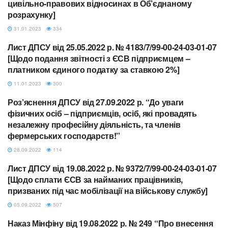
цивільно-правових відносинах в Об’єднаному
розрахунку]
31.01.2023
334
Лист ДПСУ від 25.05.2022 р. № 4183/7/99-00-24-03-01-07
ЄСВ
[Щодо подання звітності з ЄСВ підприємцем –
платником єдиного податку за ставкою 2%]
11.01.2023
300
Роз’яснення ДПСУ від 27.09.2022 р. “До уваги
ЄСВ
фізичних осіб – підприємців, осіб, які провадять
незалежну професійну діяльність, та членів
фермерських господарств!”
28.09.2022
114
Лист ДПСУ від 19.08.2022 р. № 9372/7/99-00-24-03-01-07
ЄСВ
[Щодо сплати ЄСВ за найманих працівників,
призваних під час мобілізації на військову службу]
05.09.2022
507
Наказ Мінфіну від 19.08.2022 р. № 249 “Про внесення
ЄСВ