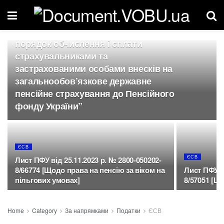
Постанова Правління ПФУ від
20.03.2024 р. № 7-1 “Про
затвердження Змін до Інструкції про
порядок обчислення і сплати
страхувальниками та
застрахованими особами внесків на
загальнообов’язкове державне
пенсійне страхування до Пенсійного
фонду України”
ЄСВ
ЄСВ
Лист ПФУ від 25.11.2023 р. № 2800-050202-
8/66774 [Щодо права на пенсію за віком на
Лист ПФУ ві
пільгових умовах]
8/57051 [Що
Home
Category
За напрямками
Податки
ЄСВ