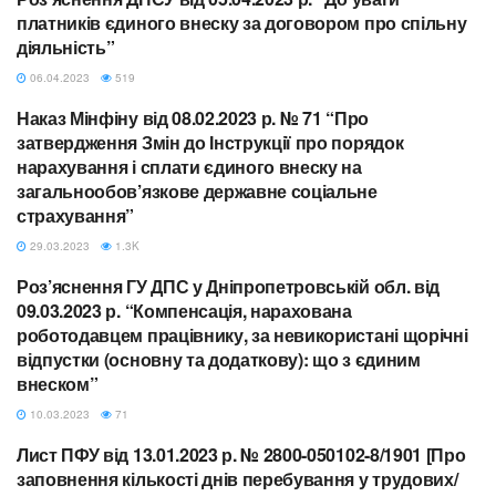
ЄСВ
платників єдиного внеску за договором про спільну
діяльність”
06.04.2023
519
Наказ Мінфіну від 08.02.2023 р. № 71 “Про
ЄСВ
затвердження Змін до Інструкції про порядок
нарахування і сплати єдиного внеску на
загальнообов’язкове державне соціальне
страхування”
29.03.2023
1.3K
Роз’яснення ГУ ДПС у Дніпропетровській обл. від
ЄСВ
09.03.2023 р. “Компенсація, нарахована
роботодавцем працівнику, за невикористані щорічні
відпустки (основну та додаткову): що з єдиним
внеском”
10.03.2023
71
Лист ПФУ від 13.01.2023 р. № 2800-050102-8/1901 [Про
ЄСВ
заповнення кількості днів перебування у трудових/