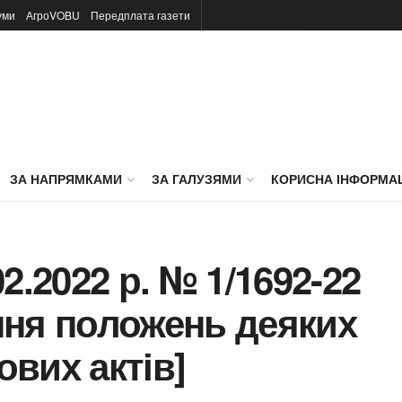
TOMBAR
уми
АгроVOBU
Передплата газети
ЗА НАПРЯМКАМИ
ЗА ГАЛУЗЯМИ
КОРИСНА ІНФОРМА
2.2022 р. № 1/1692-22
ння положень деяких
вих актів]