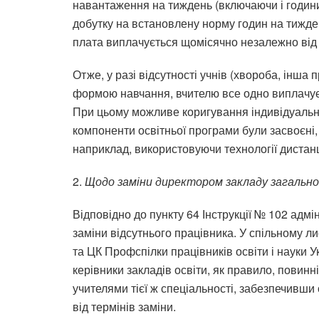
навантаження на тиждень (включаючи і години
добутку на встановлену норму годин на тижден
плата виплачується щомісячно незалежно від кіл
Отже, у разі відсутності учнів (хвороба, інша 
формою навчання, вчителю все одно виплачуєт
При цьому можливе коригування індивідуально
компоненти освітньої програми були засвоєні,
наприклад, використовуючи технології дистан
2.
Щодо заміни директором закладу загальної
Відповідно до пункту 64 Інструкції № 102 адмі
заміни відсутнього працівника. У спільному лис
та ЦК Профспілки працівників освіти і науки У
керівники закладів освіти, як правило, повинн
учителями тієї ж спеціальності, забезпечивши
від термінів заміни.