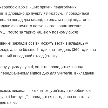
з хворобою або з інших причин педагогічних
ів, відповідно до пункту 73 Інструкції провадиться
вало понад два місяці, то оплата праці педагогів
 години фактичного навчального навантаження в
кції, тобто за тарифікацією у повному обсязі.
ацівники закладів освіти можуть вести викладацьку
кладі, але не більше 9 годин на тиждень (360 годин на
 повний посадовий оклад (ставку).
ену у цьому пункті, оплата проводиться понад
 передбаченому відповідно для учителів, викладачів
тками, виконані, як виняток, у зв’язку з виробничою
ункті Інструкції, провадиться погодинна оплата за
дин на рік.