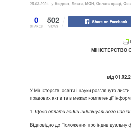
25.03.2024
у
Бюджет
,
Листи
,
МОН
,
Оплата праці
,
Осв
0
502
Share on Facebook
SHARES
VIEWS
МІНІСТЕРСТВО О
від 01.02.
У Міністерстві освіти і науки розглянуто лис
правових актів та в межах компетенції інформ
1.
Щодо оплати годин індивідуального навча
Відповідно до Положення про індивідуальну ф