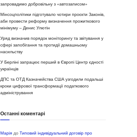
запровадимо добровільну з «автозаписом»
Мінсоцполітики підготувало чотири проєкти Законів,
аби провести реформу визначення прожиткового
мінімуму – Денис Улютін
Уряд визначив порядок моніторингу та звітування у
сфері запобігання та протидії домашньому
насильству
У Берліні запрацює перший в Європі Центр єдності
українців
ДПС та ОТД Казначейства США узгодили подальші
кроки цифрової трансформації податкового
адміністрування
Останні коментарі
Марія
до
Типовий індивідуальний договір про