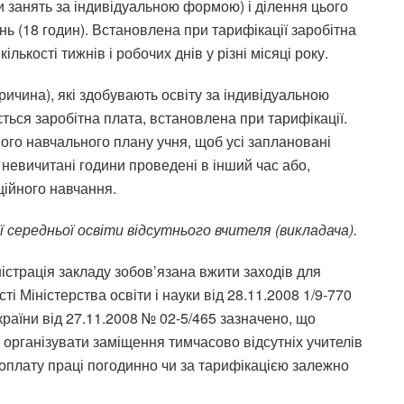
 занять за індивідуальною формою) і ділення цього
ь (18 годин). Встановлена при тарифікації заробітна
ькості тижнів і робочих днів у різні місяці року.
причина), які здобувають освіту за індивідуальною
ься заробітна плата, встановлена при тарифікації.
го навчального плану учня, щоб усі заплановані
 невичитані години проведені в інший час або,
ційного навчання.
 середньої освіти відсутнього вчителя (викладача).
ністрація закладу зобов’язана вжити заходів для
ті Міністерства освіти і науки від 28.11.2008 1/9-770
країни від 27.11.2008 № 02-5/465 зазначено, що
і організувати заміщення тимчасово відсутніх учителів
 оплату праці погодинно чи за тарифікацією залежно