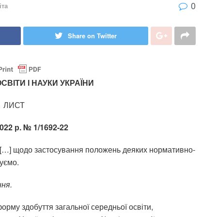
0
іта
Share on Twitter
СВІТИ І НАУКИ УКРАЇНИ
ЛИСТ
2022 р. № 1/1692-22
ти […] щодо застосування положень деяких нормативно-
уємо.
ння.
орму здобуття загальної середньої освіти,