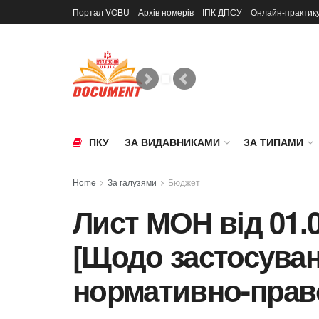
Портал VOBU
Архів номерів
ІПК ДПСУ
Онлайн-практик
ПКУ
ЗА ВИДАВНИКАМИ
ЗА ТИПАМИ
Home
За галузями
Бюджет
Лист МОН від 01.0
[Щодо застосува
нормативно-право