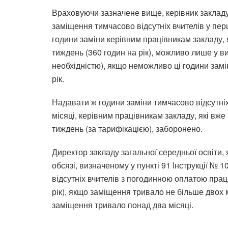
Враховуючи зазначене вище, керівник закладу
заміщення тимчасово відсутніх вчителів у пер
години заміни керівним працівникам закладу, я
тиждень (360 годин на рік), можливо лише у в
необхідністю), якщо неможливо ці години замі
рік.
Надавати ж години заміни тимчасово відсутні
місяці, керівним працівникам закладу, які вже
тиждень (за тарифікацією), заборонено.
Директор закладу загальної середньої освіти,
обсязі, визначеному у пункті 91 Інструкції №
відсутніх вчителів з погодинною оплатою праці
рік), якщо заміщення тривало не більше двох м
заміщення тривало понад два місяці.