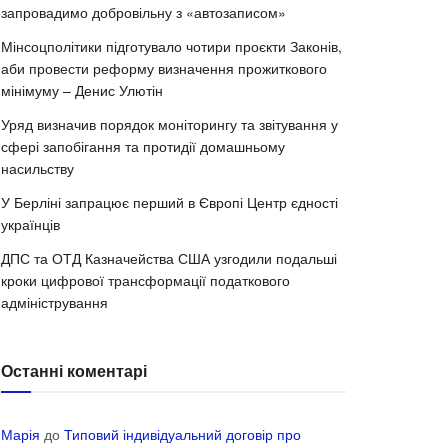
запровадимо добровільну з «автозаписом»
Мінсоцполітики підготувало чотири проєкти Законів,
аби провести реформу визначення прожиткового
мінімуму – Денис Улютін
Уряд визначив порядок моніторингу та звітування у
сфері запобігання та протидії домашньому
насильству
У Берліні запрацює перший в Європі Центр єдності
українців
ДПС та ОТД Казначейства США узгодили подальші
кроки цифрової трансформації податкового
адміністрування
Останні коментарі
Марія
до
Типовий індивідуальний договір про