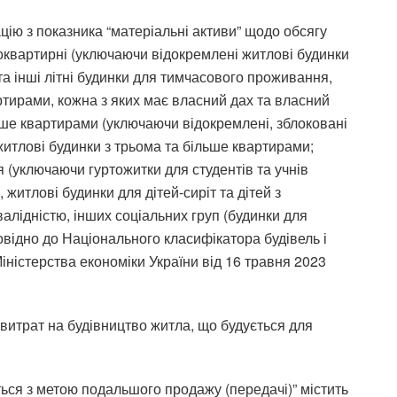
цію з показника “матеріальні активи” щодо обсягу
ноквартирні (уключаючи відокремлені житлові будинки
 та інші літні будинки для тимчасового проживання,
ртирами, кожна з яких має власний дах та власний
льше квартирами (уключаючи відокремлені, зблоковані
 житлові будинки з трьома та більше квартирами;
 (уключаючи гуртожитки для студентів та учнів
 житлові будинки для дітей-сиріт та дітей з
інвалідністю, інших соціальних груп (будинки для
овідно до Національного класифікатора будівель і
ністерства економіки України від 16 травня 2023
витрат на будівництво житла, що будується для
ються з метою подальшого продажу (передачі)” містить