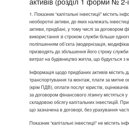
активів (розділ 1 форми № 2-і
1. Показник “капітальні інвестиції” містить ін
необоротні активи, до яких належать інвестиці
активи, придбані, у тому числі за договором ф
використання зі строком служби більше одного 
поліпшенням об’єкта (модернізація, модифікац
призводять до збільшення його строку служби 
витрат на будівництво житла, що будується з
Інформація щодо придбаних активів містить да
транспортування та монтаж, плати за митне о
(крім ПДВ), оплати послуг юристів, оцінювачів
за договором фінансового лізингу містяться у
складовою обсягу капітальних інвестицій. При
що зазначена в договорі, без урахування част
Показник “капітальні інвестиції” не містить ін