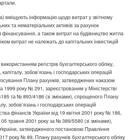
вартали.
на) вміщують інформацію щодо витрат у звітному
ьних та нематеріальних активів за рахунок
фінансування, а також витрат на будівництво житла
ліком витрат не належать до капітальних інвестицій
використанням регістрів бухгалтерського обліку,
, капіталу, зобов’язань і господарських операцій
астосування Плану рахунків, затверджених наказом
да 1999 року № 291, зареєстрованим у Міністерстві
/4185 та № 893/4186 (зі змінами), спрощеного Плану
алу, зобов’язань і господарських операцій
тва фінансів України від 19 квітня 2001 року № 186,
 05 травня 2001 року за № 389/5580 (зі змінами),
в України, затвердженого постановою Правління
017 року № 89, Плану рахунків бухгалтерського обліку