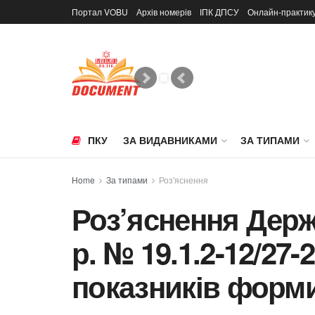
Портал VOBU
Архів номерів
ІПК ДПСУ
Онлайн-практик
ПКУ
ЗА ВИДАВНИКАМИ
ЗА ТИПАМИ
Home
За типами
Роз'яснення
Роз’яснення Держс
р. № 19.1.2-12/27
показників форм