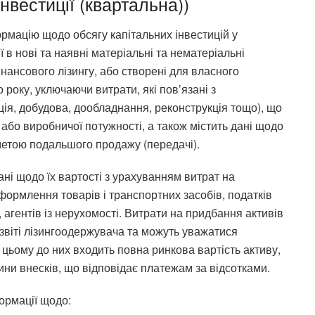
нвестиції (квартальна))
формацію щодо обсягу капітальних інвестицій у
ї в нові та наявні матеріальні та нематеріальні
інансового лізингу, або створені для власного
року, уключаючи витрати, які пов’язані з
ія, добудова, дообладнання, реконструкція тощо), що
або виробничої потужності, а також містить дані щодо
 метою подальшого продажу (передачі).
ні щодо їх вартості з урахуванням витрат на
формлення товарів і транспортних засобів, податків
, агентів із нерухомості. Витрати на придбання активів
 звіті лізингоодержувача та можуть уважатися
 цьому до них входить повна ринкова вартість активу,
ини внесків, що відповідає платежам за відсотками.
формації щодо: