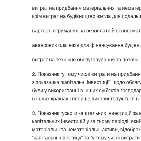
витрат на придбання матеріальних та нематер
крім витрат на будівництво житла для подаль
вартості отриманих на безоплатній основі мат
авансових платежів для фінансування будівн
витрат на технічне обслуговування та поточні
2. Показник “у тому числі витрати на придбанн
з показника “капітальні інвестиції” щодо обсяг
були у використанні в інших суб’єктів господа
в інших країнах і вперше використовуються в У
3. Показник “усього капітальних інвестицій з
капітальних інвестицій у звітному періоді, як
матеріальні та нематеріальні активи, відобра
“капітальні інвестиції” та “у тому числі витрат