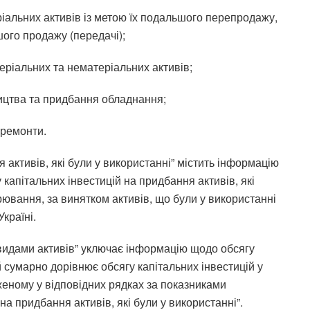
іальних активів із метою їх подальшого перепродажу,
шого продажу (передачі);
еріальних та нематеріальних активів;
ицтва та придбання обладнання;
 ремонти.
я активів, які були у використанні” містить інформацію
у капітальних інвестицій на придбання активів, які
рювання, за винятком активів, що були у використанні
країні.
а видами активів” уключає інформацію щодо обсягу
ий сумарно дорівнює обсягу капітальних інвестицій у
женому у відповідних рядках за показниками
и на придбання активів, які були у використанні”.