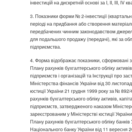
інвестицій на дискретній основі за I, II, III, IV к
3. Показники форми № 2-інвестиції (кварталь
періоді на придбання або створення матеріал
передбачених чинним законодавством джерел 
для подальшого продажу (передачі), які за об
підприємства.
4. Форма відображає показники, сформовані з 
Плану рахунків бухгалтерського обліку активів
підприємств і організацій та Інструкції про з
Міністерства фінансів України від 30 листопа
юстиції України 21 грудня 1999 року за № 892
рахунків бухгалтерського обліку активів, капіт
підприємств, затвердженого наказом Міністерс
зареєстрованим у Міністерстві юстиції України
Плану рахунків бухгалтерського обліку банкі
Національного банку України від 11 вересня 2