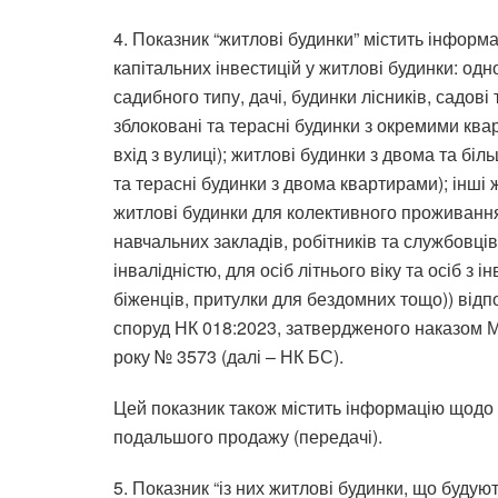
4. Показник “житлові будинки” містить інформа
капітальних інвестицій у житлові будинки: од
садибного типу, дачі, будинки лісників, садові
зблоковані та терасні будинки з окремими ква
вхід з вулиці); житлові будинки з двома та бі
та терасні будинки з двома квартирами); інші
житлові будинки для колективного проживання
навчальних закладів, робітників та службовців,
інвалідністю, для осіб літнього віку та осіб з 
біженців, притулки для бездомних тощо)) відп
споруд НК 018:2023, затвердженого наказом Мі
року № 3573 (далі – НК БС).
Цей показник також містить інформацію щодо 
подальшого продажу (передачі).
5. Показник “із них житлові будинки, що буду