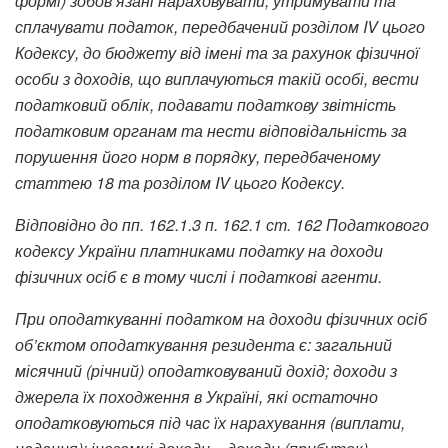
формі) зобов’язані нараховувати, утримувати та
сплачувати податок, передбачений розділом IV цього
Кодексу, до бюджету від імені та за рахунок фізичної
особи з доходів, що виплачуються такій особі, вести
податковий облік, подавати податкову звітність
податковим органам та нести відповідальність за
порушення його норм в порядку, передбаченому
статтею 18 та розділом IV цього Кодексу.
Відповідно до пп. 162.1.3 п. 162.1 ст. 162 Податкового
кодексу України платниками податку на доходи
фізичних осіб є в тому числі і податкові агенти.
При оподаткуванні податком на доходи фізичних осіб
об’єктом оподаткування резидента є: загальний
місячний (річний) оподатковуваний дохід; доходи з
джерела їх походження в Україні, які остаточно
оподатковуються під час їх нарахування (виплати,