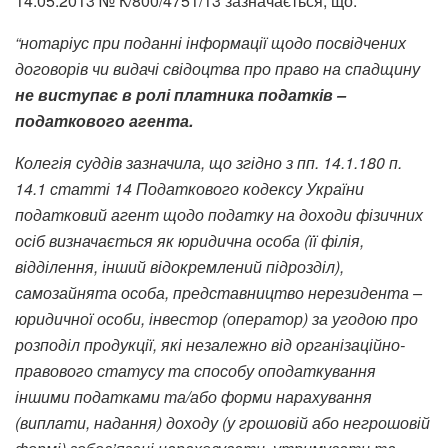
14.05.2013 № К/800/4751/13 зазначається, що:
“нотаріус при поданні інформації щодо посвідчених
договорів чи видачі свідоцтва про право на спадщину
не виступає в ролі платника податків –
податкового агента.
Колегія суддів зазначила, що згідно з пп. 14.1.180 п.
14.1 статті 14 Податкового кодексу України
податковий агент щодо податку на доходи фізичних
осіб визначається як юридична особа (її філія,
відділення, інший відокремлений підрозділ),
самозайнята особа, представництво нерезидента –
юридичної особи, інвестор (оператор) за угодою про
розподіл продукції, які незалежно від організаційно-
правового статусу та способу оподаткування
іншими податками та/або форми нарахування
(виплати, надання) доходу (у грошовій або негрошовій