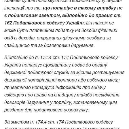
Колегія суддів погоджується з висновком суду першої
інстанції про те,
що нотаріус в такому випадку не
є податковим агентом, відповідно до правил ст.
162 Податкового кодексу України
, він також не
може бути платником податку на доходи фізичних
осіб із доходів, отриманих фізичними особами за
спадщиною та за договорами дарування.
Відповідно до п. 174.4 ст. 174 Податкового кодексу
України нотаріус щокварталу подає до органу
державної податкової служби за місцем розташування
державної нотаріальної контори або робочого місця
приватного нотаріуса інформацію про видачу
свідоцтв про право на спадщину та/або посвідчення
договорів дарування у порядку, встановленому цим
розділом для податкового розрахунку.
За змістом п. 174.4 ст. 174 Податкового кодексу