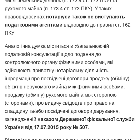
числі земельних ділянок (п. 172.4 ст. 172 ПКУ) та
рухомого майна (п. 173.4 ст. 173 ПКУ). У таких
правовідносинах
нотаріуси також не виступають
податковими агентами
відповідно до правил ст. 162
ПКУ.
Аналогічна думка міститься в Узагальнюючій
податковій консультації щодо подання до
контролюючого органу фізичними особами, які
здійснюють приватну нотаріальну діяльність,
інформації про посвідчені договори продажу (обміну)
об’єктів нерухомого майна між фізичними особами,
продажу (обміну) рухомого майна між стороною
(сторонами), про видачу свідоцтв про право на
спадщину та/або посвідчені договори дарування,
затвердженій
наказом Державної фіскальної служби
України від 17.07.2015 року № 507
.