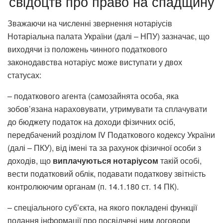
свідоцтв про право на спадщину
Зважаючи на численні звернення нотаріусів
Нотаріальна палата України (далі – НПУ) зазначає, що
виходячи із положень чинного податкового
законодавства нотаріус може виступати у двох
статусах:
– податкового агента (самозайнята особа, яка
зобов’язана нараховувати, утримувати та сплачувати
до бюджету податок на доходи фізичних осіб,
передбачений розділом IV Податкового кодексу України
(далі – ПКУ), від імені та за рахунок фізичної особи з
доходів, що
виплачуються нотаріусом
такій особі,
вести податковий облік, подавати податкову звітність
контролюючим органам (п. 14.1.180 ст. 14 ПК).
– спеціального суб’єкта, на якого покладені функції
подання інформації про посвідчені ним договори