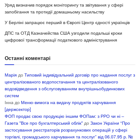
Уряд визначив порядок моніторингу та звітування у сфері
запобігання та протидії домашньому насильству
У Берліні запрацює перший в Європі Центр єдності українців
ДПС та ОТД Казначейства США узгодили подальші кроки
цифрової трансформації податкового адміністрування
Останні коментарі
Марія
до
Типовий індивідуальний договір про надання послуг з
централізованого водопостачання та централізованого
водовідведення з обслуговуванням внутрішньобудинкових
систем
Інна
до
Меню-вимога на видачу продуктів харчування
[держсектор]
ФОП продає свою продукцію іншим ФОПам: з РРО чи ні –
Газета "Все про бухгалтерський облік"
до
Закон України “Про
застосування реєстраторів розрахункових операцій у сфері
торгівлі, громадського харчування та послуг” від 06.07.95 р. №