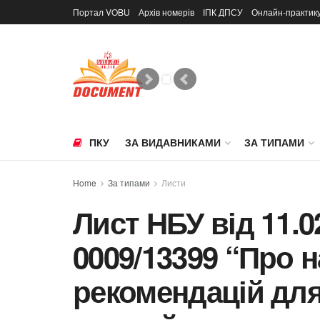
Портал VOBU
Архів номерів
ІПК ДПСУ
Онлайн-практик
ПКУ
ЗА ВИДАВНИКАМИ
ЗА ТИПАМИ
Home
За типами
Листи
Лист НБУ від 11.0
0009/13399 “Про 
рекомендацій для