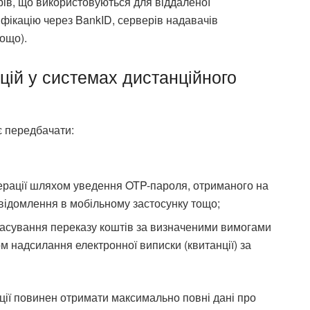
рів, що використовуються для віддаленої
ифікацію через BankID, серверів надавачів
ощо).
ій у системах дистанційного
є передбачати:
ерації шляхом уведення OTP-пароля, отриманого на
відомлення в мобільному застосунку тощо;
касування переказу коштів за визначеними вимогами
м надсилання електронної виписки (квитанції) за
ації повинен отримати максимально повні дані про