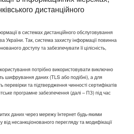
ківського дистанційного
формації в системах дистанційного обслуговування
а України. Так, система захисту інформації повинна
нованого доступу та забезпечувати її цілісність,
 користування потрібно використовувати виключно
ть шифрування даних (TLS або подібні), а для
ть перевірки та підтвердження чинності сертифікатів
єнтське програмне забезпечення (далі – ПЗ) під час
итих даних через мережу Інтернет будь-якими
 від несанкціонованого перегляду та модифікації