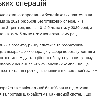
ких операцій
до активного зростання безготівкових платежів на
ми за 2021 рік обсяг безготівкових операцій із
д 3 трлн грн, що на 40 % більше ніж у 2020 році, а
що на 35 % більше ніж у попередньому році.
ників розвитку ринку платежів та розрахунків
дків шахрайських операцій у сфері переказу коштів з
омогою систем дистанційного обслуговування, у тому
оворів у небанківських фінансових компаніях. Це
ється питання протидії злочинним виявам, пов’язаним
ахрайства Національний банк України підготував
 та протидії шахрайству в банківській системі, що