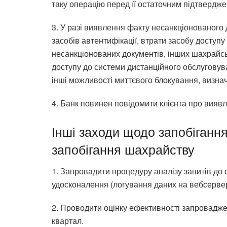
таку операцію перед її остаточним підтвердж
3. У разі виявлення факту несанкціонованого 
засобів автентифікації, втрати засобу доступ
несанкціонованих документів, інших шахрайсь
доступу до системи дистанційного обслуговув
інші можливості миттєвого блокування, визнач
4. Банк повинен повідомити клієнта про виявл
Інші заходи щодо запобіганн
запобігання шахрайству
1. Запровадити процедуру аналізу запитів до ф
удосконалення (логування даних на вебсервер
2. Проводити оцінку ефективності запроваджен
квартал.