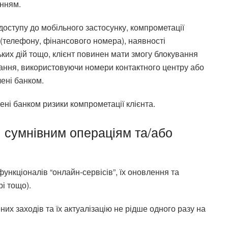
енням.
доступу до мобільного застосунку, компрометації
у (телефону, фінансового номера), наявності
ких дій тощо, клієнт повинен мати змогу блокування
ання, використовуючи номери контактного центру або
ені банком.
ені банком ризики компрометації клієнта.
я сумнівним операціям та/або
ункціоналів “онлайн-сервісів”, їх оновлення та
і тощо).
их заходів та їх актуалізацію не рідше одного разу на