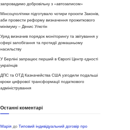
запровадимо добровільну з «автозаписом»
Мінсоцполітики підготувало чотири проєкти Законів,
аби провести реформу визначення прожиткового
мінімуму – Денис Улютін
Уряд визначив порядок моніторингу та звітування у
сфері запобігання та протидії домашньому
насильству
У Берліні запрацює перший в Європі Центр єдності
українців
ДПС та ОТД Казначейства США узгодили подальші
кроки цифрової трансформації податкового
адміністрування
Останні коментарі
Марія
до
Типовий індивідуальний договір про