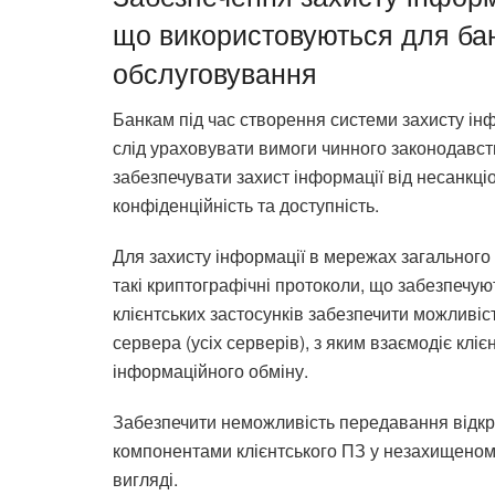
що використовуються для бан
обслуговування
Банкам під час створення системи захисту ін
слід ураховувати вимоги чинного законодавств
забезпечувати захист інформації від несанкціо
конфіденційність та доступність.
Для захисту інформації в мережах загального
такі криптографічні протоколи, що забезпечую
клієнтських застосунків забезпечити можливіс
сервера (усіх серверів), з яким взаємодіє клі
інформаційного обміну.
Забезпечити неможливість передавання відкр
компонентами клієнтського ПЗ у незахищеному
вигляді.