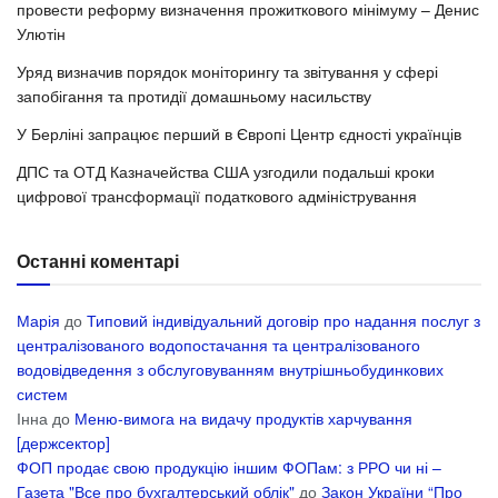
провести реформу визначення прожиткового мінімуму – Денис
Улютін
Уряд визначив порядок моніторингу та звітування у сфері
запобігання та протидії домашньому насильству
У Берліні запрацює перший в Європі Центр єдності українців
ДПС та ОТД Казначейства США узгодили подальші кроки
цифрової трансформації податкового адміністрування
Останні коментарі
Марія
до
Типовий індивідуальний договір про надання послуг з
централізованого водопостачання та централізованого
водовідведення з обслуговуванням внутрішньобудинкових
систем
Інна
до
Меню-вимога на видачу продуктів харчування
[держсектор]
ФОП продає свою продукцію іншим ФОПам: з РРО чи ні –
Газета "Все про бухгалтерський облік"
до
Закон України “Про