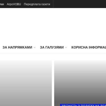
TOMBAR
уми
АгроVOBU
Передплата газети
ЗА НАПРЯМКАМИ
ЗА ГАЛУЗЯМИ
КОРИСНА ІНФОРМА
ЗВІТНІСТЬ З ПОДАТКУ НА ДО