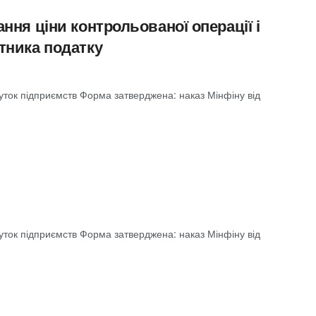
ння ціни контрольованої операції і
тника податку
буток підприємств Форма затверджена: наказ Мінфіну від
буток підприємств Форма затверджена: наказ Мінфіну від