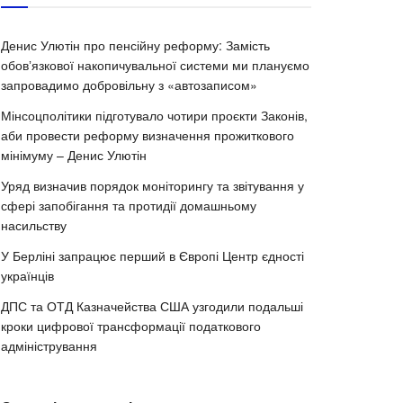
Денис Улютін про пенсійну реформу: Замість
обовʼязкової накопичувальної системи ми плануємо
запровадимо добровільну з «автозаписом»
Мінсоцполітики підготувало чотири проєкти Законів,
аби провести реформу визначення прожиткового
мінімуму – Денис Улютін
Уряд визначив порядок моніторингу та звітування у
сфері запобігання та протидії домашньому
насильству
У Берліні запрацює перший в Європі Центр єдності
українців
ДПС та ОТД Казначейства США узгодили подальші
кроки цифрової трансформації податкового
адміністрування