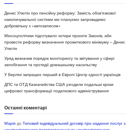
Денис Улютін про пенсійну реформу: Замість обовʼязкової
накопичувальної системи ми плануємо запровадимо
добровільну з «автозаписом»
Мінсоцполітики підготувало чотири проєкти Законів, аби
провести реформу визначення прожиткового мінімуму – Денис
Улютін
Уряд визначив порядок моніторингу та звітування у сфері
запобігання та протидії домашньому насильству
У Берліні запрацює перший в Європі Центр єдності українців
ДПС та ОТД Казначейства США узгодили подальші кроки
цифрової трансформації податкового адміністрування
Останні коментарі
Марія
до
Типовий індивідуальний договір про надання послуг з
централізованого водопостачання та централізованого