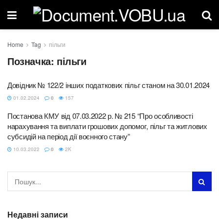
Home
Tag
пільги
Позначка:
пільги
Довідник № 122/2 інших податкових пільг станом на 30.01.2024
01.02.2024
0
157
Постанова КМУ від 07.03.2022 р. № 215 “Про особливості
нарахування та виплати грошових допомог, пільг та житлових
субсидій на період дії воєнного стану”
10.03.2022
0
2K
Недавні записи