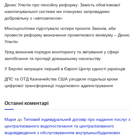
Денис Улютін про пенсійну реформу: Замість обовʼязкової
накопичувальної системи ми плануємо запровадимо
добровільну з «автозаписом»
Мінсоцполітики підготувало чотири проєкти Законів, аби
провести реформу визначення прожиткового мінімуму – Денис
Улютін
Уряд визначив порядок моніторингу та звітування у сфері
запобігання та протидії домашньому насильству
У Берліні запрацює перший в Європі Центр єдності українців
ДПС та ОТД Казначейства США узгодили подальші кроки
цифрової трансформації податкового адміністрування
Останні коментарі
Марія
до
Типовий індивідуальний договір про надання послуг з
централізованого водопостачання та централізованого
водовідведення з обслуговуванням внутрішньобудинкових