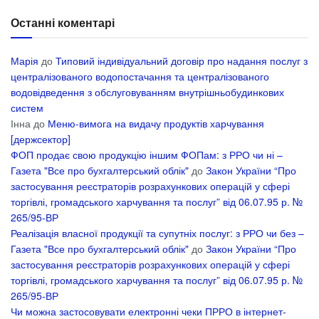
Останні коментарі
Марія
до
Типовий індивідуальний договір про надання послуг з
централізованого водопостачання та централізованого
водовідведення з обслуговуванням внутрішньобудинкових
систем
Інна
до
Меню-вимога на видачу продуктів харчування
[держсектор]
ФОП продає свою продукцію іншим ФОПам: з РРО чи ні –
Газета "Все про бухгалтерський облік"
до
Закон України “Про
застосування реєстраторів розрахункових операцій у сфері
торгівлі, громадського харчування та послуг” від 06.07.95 р. №
265/95-ВР
Реалізація власної продукції та супутніх послуг: з РРО чи без –
Газета "Все про бухгалтерський облік"
до
Закон України “Про
застосування реєстраторів розрахункових операцій у сфері
торгівлі, громадського харчування та послуг” від 06.07.95 р. №
265/95-ВР
Чи можна застосовувати електронні чеки ПРРО в інтернет-