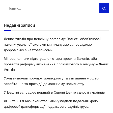
Недавні записи
Денис Улютін про пенсійну реформу: Замість обовʼязкової
накопичувальної системи ми плануємо запровадимо
добровільну з «автозаписом»
Мінсоцполітики підготувало чотири проєкти Законів, аби
провести реформу визначення прожиткового мінімуму – Денис
Улютін
Уряд визначив порядок моніторингу та звітування у сфері
запобігання та протидії домашньому насильству
У Берліні запрацює перший в Європі Центр єдності українців
ДПС та ОТД Казначейства США узгодили подальші кроки
цифрової трансформації податкового адміністрування