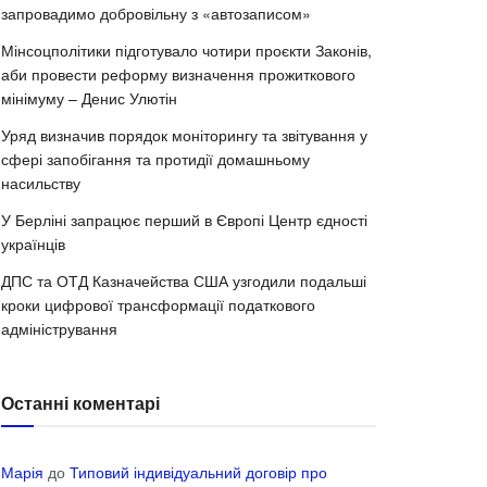
запровадимо добровільну з «автозаписом»
Мінсоцполітики підготувало чотири проєкти Законів,
аби провести реформу визначення прожиткового
мінімуму – Денис Улютін
Уряд визначив порядок моніторингу та звітування у
сфері запобігання та протидії домашньому
насильству
У Берліні запрацює перший в Європі Центр єдності
українців
ДПС та ОТД Казначейства США узгодили подальші
кроки цифрової трансформації податкового
адміністрування
Останні коментарі
Марія
до
Типовий індивідуальний договір про