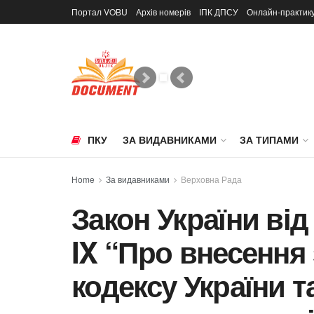
Портал VOBU
Архів номерів
ІПК ДПСУ
Онлайн-практик
ПКУ
ЗА ВИДАВНИКАМИ
ЗА ТИПАМИ
Home
За видавниками
Верховна Рада
Закон України від 
IX “Про внесення
кодексу України т