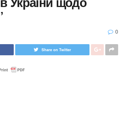
ів України щодо
”
0
Share on Twitter