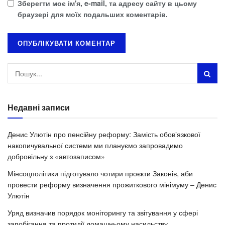
Зберегти моє ім'я, e-mail, та адресу сайту в цьому
браузері для моїх подальших коментарів.
Недавні записи
Денис Улютін про пенсійну реформу: Замість обовʼязкової
накопичувальної системи ми плануємо запровадимо
добровільну з «автозаписом»
Мінсоцполітики підготувало чотири проєкти Законів, аби
провести реформу визначення прожиткового мінімуму – Денис
Улютін
Уряд визначив порядок моніторингу та звітування у сфері
запобігання та протидії домашньому насильству