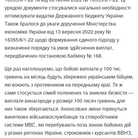
урядові документи стосувалися нагальної необхідності
оптимізувати видатки Державного бюджету України.
Також бралося до уваги доручення Міністерства
економіки України від 13 вересня 2022 року №
16355/6/1-22 щодо формування єдиного підходу у
визначенні порядку та умов здійснення виплат,
передбачених постановою Кабміну № 168.
Ще раз наголошуємо, що бойові виплати у 100 тис.
гривень на місяць будуть збережені українським бійцям,
які воюють з противником на передньому краї. Те ж
саме стосується сімей полонених та зниклих безвісти —
виплати винагороди у розмірі 100 тисяч гривень для
них також зберігаються. Анонсовані зміни торкнуться
винятково військовослужбовців та співробітників
системи МВС, які перебувають поза зоною бойових дій
у різних регіонах України, строковиків і курсантів ВВНЗ,