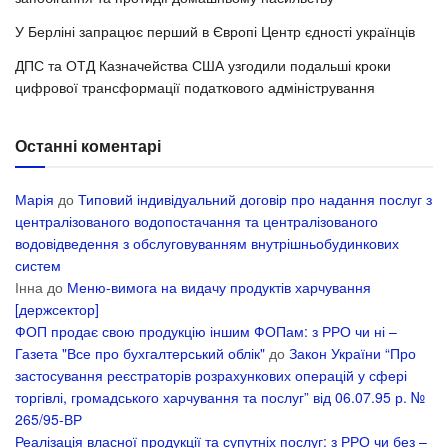
У Берліні запрацює перший в Європі Центр єдності українців
ДПС та ОТД Казначейства США узгодили подальші кроки
цифрової трансформації податкового адміністрування
Останні коментарі
Марія
до
Типовий індивідуальний договір про надання послуг з
централізованого водопостачання та централізованого
водовідведення з обслуговуванням внутрішньобудинкових
систем
Інна
до
Меню-вимога на видачу продуктів харчування
[держсектор]
ФОП продає свою продукцію іншим ФОПам: з РРО чи ні –
Газета "Все про бухгалтерський облік"
до
Закон України “Про
застосування реєстраторів розрахункових операцій у сфері
торгівлі, громадського харчування та послуг” від 06.07.95 р. №
265/95-ВР
Реалізація власної продукції та супутніх послуг: з РРО чи без –