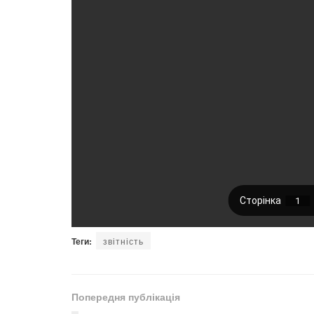
Теги:
звітність
Попередня публікація