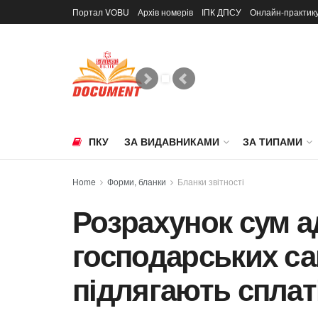
Портал VOBU
Архів номерів
ІПК ДПСУ
Онлайн-практик
ПКУ
ЗА ВИДАВНИКАМИ
ЗА ТИПАМИ
Home
Форми, бланки
Бланки звітності
Розрахунок сум а
господарських са
підлягають сплаті