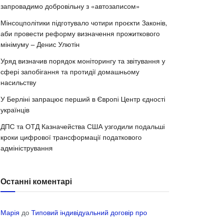
запровадимо добровільну з «автозаписом»
Мінсоцполітики підготувало чотири проєкти Законів,
аби провести реформу визначення прожиткового
мінімуму – Денис Улютін
Уряд визначив порядок моніторингу та звітування у
сфері запобігання та протидії домашньому
насильству
У Берліні запрацює перший в Європі Центр єдності
українців
ДПС та ОТД Казначейства США узгодили подальші
кроки цифрової трансформації податкового
адміністрування
Останні коментарі
Марія
до
Типовий індивідуальний договір про