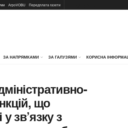
TOMBAR
уми
АгроVOBU
Передплата газети
ЗА НАПРЯМКАМИ
ЗА ГАЛУЗЯМИ
КОРИСНА ІНФОРМА
дміністративно-
нкцій, що
 у зв’язку з