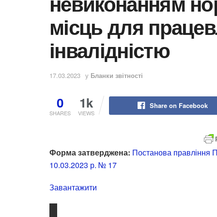
невиконанням но
місць для працев
інвалідністю
17.03.2023
у
Бланки звітності
0
1k
Share on Facebook
SHARES
VIEWS
Форма затверджена:
Постанова правління ПФ
10.03.2023 р. № 17
Завантажити