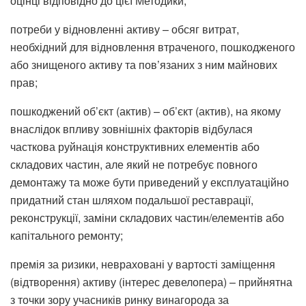
оцінці відповідно до цієї Методики;
потреби у відновленні активу – обсяг витрат,
необхідний для відновлення втраченого, пошкодженого
або знищеного активу та пов’язаних з ним майнових
прав;
пошкоджений об’єкт (актив) – об’єкт (актив), на якому
внаслідок впливу зовнішніх факторів відбулася
часткова руйнація конструктивних елементів або
складових частин, але який не потребує повного
демонтажу та може бути приведений у експлуатаційно
придатний стан шляхом подальшої реставрації,
реконструкції, заміни складових частин/елементів або
капітального ремонту;
премія за ризики, невраховані у вартості заміщення
(відтворення) активу (інтерес девелопера) – прийнятна
з точки зору учасників ринку винагорода за