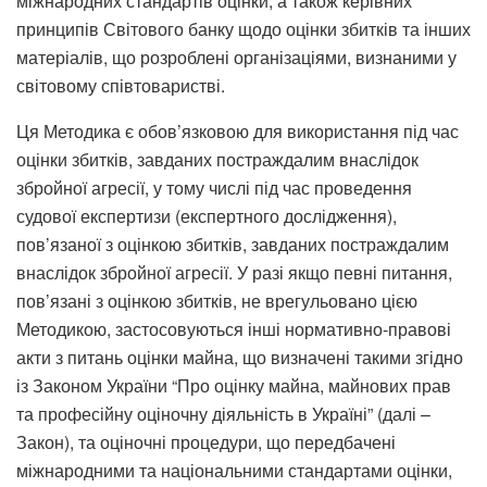
міжнародних стандартів оцінки, а також керівних
принципів Світового банку щодо оцінки збитків та інших
матеріалів, що розроблені організаціями, визнаними у
світовому співтоваристві.
Ця Методика є обов’язковою для використання під час
оцінки збитків, завданих постраждалим внаслідок
збройної агресії, у тому числі під час проведення
судової експертизи (експертного дослідження),
пов’язаної з оцінкою збитків, завданих постраждалим
внаслідок збройної агресії. У разі якщо певні питання,
пов’язані з оцінкою збитків, не врегульовано цією
Методикою, застосовуються інші нормативно-правові
акти з питань оцінки майна, що визначені такими згідно
із Законом України “Про оцінку майна, майнових прав
та професійну оціночну діяльність в Україні” (далі –
Закон), та оціночні процедури, що передбачені
міжнародними та національними стандартами оцінки,