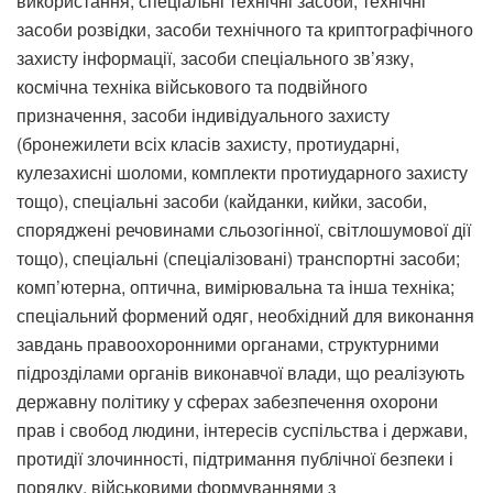
використання, спеціальні технічні засоби, технічні
засоби розвідки, засоби технічного та криптографічного
захисту інформації, засоби спеціального зв’язку,
космічна техніка військового та подвійного
призначення, засоби індивідуального захисту
(бронежилети всіх класів захисту, протиударні,
кулезахисні шоломи, комплекти протиударного захисту
тощо), спеціальні засоби (кайданки, кийки, засоби,
споряджені речовинами сльозогінної, світлошумової дії
тощо), спеціальні (спеціалізовані) транспортні засоби;
комп’ютерна, оптична, вимірювальна та інша техніка;
спеціальний формений одяг, необхідний для виконання
завдань правоохоронними органами, структурними
підрозділами органів виконавчої влади, що реалізують
державну політику у сферах забезпечення охорони
прав і свобод людини, інтересів суспільства і держави,
протидії злочинності, підтримання публічної безпеки і
порядку, військовими формуваннями з