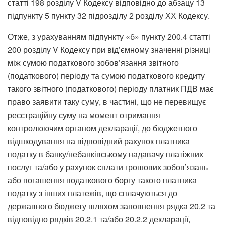
статті 198 розділу V Кодексу відповідно до абзацу 13
підпункту 5 пункту 32 підрозділу 2 розділу ХХ Кодексу.
Отже, з урахуванням підпункту «б» пункту 200.4 статті
200 розділу V Кодексу при від’ємному значенні різниці
між сумою податкового зобов’язання звітного
(податкового) періоду та сумою податкового кредиту
такого звітного (податкового) періоду платник ПДВ має
право заявити таку суму, в частині, що не перевищує
реєстраційну суму на момент отримання
контролюючим органом декларації, до бюджетного
відшкодування на відповідний рахунок платника
податку в банку/небанківському надавачу платіжних
послуг та/або у рахунок сплати грошових зобов’язань
або погашення податкового боргу такого платника
податку з інших платежів, що сплачуються до
державного бюджету шляхом заповнення рядка 20.2 та
відповідно рядків 20.2.1 та/або 20.2.2 декларації,