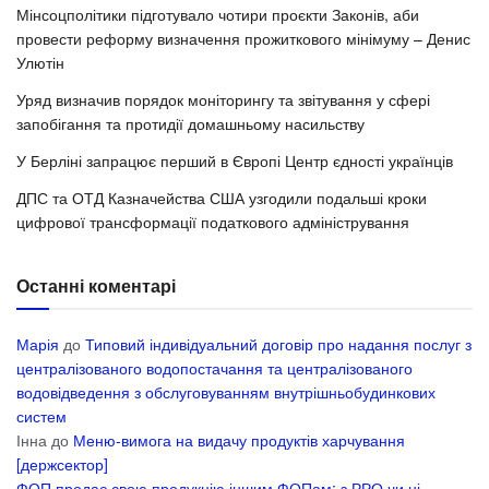
Мінсоцполітики підготувало чотири проєкти Законів, аби
провести реформу визначення прожиткового мінімуму – Денис
Улютін
Уряд визначив порядок моніторингу та звітування у сфері
запобігання та протидії домашньому насильству
У Берліні запрацює перший в Європі Центр єдності українців
ДПС та ОТД Казначейства США узгодили подальші кроки
цифрової трансформації податкового адміністрування
Останні коментарі
Марія
до
Типовий індивідуальний договір про надання послуг з
централізованого водопостачання та централізованого
водовідведення з обслуговуванням внутрішньобудинкових
систем
Інна
до
Меню-вимога на видачу продуктів харчування
[держсектор]
ФОП продає свою продукцію іншим ФОПам: з РРО чи ні –