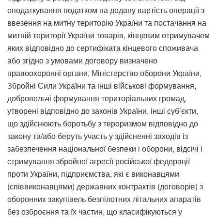
оподаткування податком на додану вартість операції з
ввезення на митну територію України та постачання на
митній території України товарів, кінцевим отримувачем
яких відповідно до сертифіката кінцевого споживача
або згідно з умовами договору визначено
правоохоронні органи, Міністерство оборони України,
Збройні Сили України та інші військові формування,
добровольчі формування територіальних громад,
утворені відповідно до законів України, інші суб’єкти,
що здійснюють боротьбу з тероризмом відповідно до
закону та/або беруть участь у здійсненні заходів із
забезпечення національної безпеки і оборони, відсічі і
стримування збройної агресії російської федерації
проти України, підприємства, які є виконавцями
(співвиконавцями) державних контрактів (договорів) з
оборонних закупівель безпілотних літальних апаратів
без озброєння та їх частин, що класифікуються у