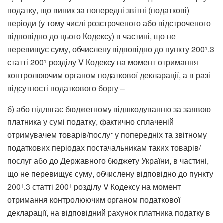
податку, що виник за попередні звітні (податкові)
періоди (у тому числі розстроченого або відстроченого
відповідно до цього Кодексу) в частині, що не
перевищує суму, обчислену відповідно до пункту 200
.3
1
статті 200
розділу V Кодексу на момент отримання
1
контролюючим органом податкової декларації, а в разі
відсутності податкового боргу –
б) або підлягає бюджетному відшкодуванню за заявою
платника у сумі податку, фактично сплаченій
отримувачем товарів/послуг у попередніх та звітному
податкових періодах постачальникам таких товарів/
послуг або до Державного бюджету України, в частині,
що не перевищує суму, обчислену відповідно до пункту
200
.3 статті 200
розділу V Кодексу на момент
1
1
отримання контролюючим органом податкової
декларації, на відповідний рахунок платника податку в