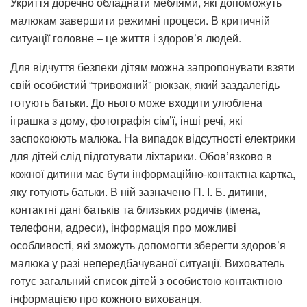
Укриття доречно обладнати меблями, які допоможуть
малюкам завершити режимні процеси. В критичній
ситуації головне – це життя і здоров’я людей.
Для відчуття безпеки дітям можна запропонувати взяти
свій особистий “тривожний” рюкзак, який заздалегідь
готують батьки. До нього може входити улюблена
іграшка з дому, фотографія сім’ї, інші речі, які
заспокоюють малюка. На випадок відсутності електрики
для дітей слід підготувати ліхтарики. Обов’язково в
кожної дитини має бути інформаційно-контактна картка,
яку готують батьки. В ній зазначено П. І. Б. дитини,
контактні дані батьків та близьких родичів (імена,
телефони, адреси), інформація про можливі
особливості, які зможуть допомогти зберегти здоров’я
малюка у разі непередбачуваної ситуації. Вихователь
готує загальний список дітей з особистою контактною
інформацією про кожного вихованця.