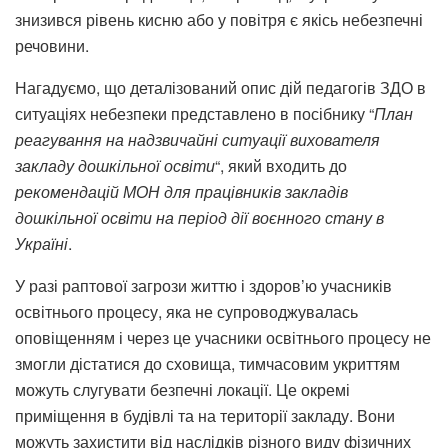
знизився рівень кисню або у повітря є якісь небезпечні
речовини.
Нагадуємо, що деталізований опис дій педагогів ЗДО в
ситуаціях небезпеки представлено в посібнику “
План
реагування на надзвичайні ситуації вихователя
закладу дошкільної освіти
“, який входить до
рекомендацій МОН для працівників закладів
дошкільної освіти на період дії воєнного стану в
Україні
.
У разі раптової загрози життю і здоров’ю учасників
освітнього процесу, яка не супроводжувалась
оповіщенням і через це учасники освітнього процесу не
змогли дістатися до сховища, тимчасовим укриттям
можуть слугувати безпечні локації. Це окремі
приміщення в будівлі та на території закладу. Вони
можуть захистити від наслідків різного виду фізичних