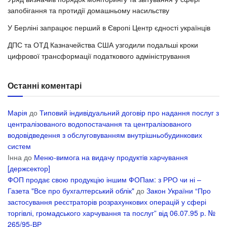
запобігання та протидії домашньому насильству
У Берліні запрацює перший в Європі Центр єдності українців
ДПС та ОТД Казначейства США узгодили подальші кроки
цифрової трансформації податкового адміністрування
Останні коментарі
Марія
до
Типовий індивідуальний договір про надання послуг з
централізованого водопостачання та централізованого
водовідведення з обслуговуванням внутрішньобудинкових
систем
Інна
до
Меню-вимога на видачу продуктів харчування
[держсектор]
ФОП продає свою продукцію іншим ФОПам: з РРО чи ні –
Газета "Все про бухгалтерський облік"
до
Закон України “Про
застосування реєстраторів розрахункових операцій у сфері
торгівлі, громадського харчування та послуг” від 06.07.95 р. №
265/95-ВР