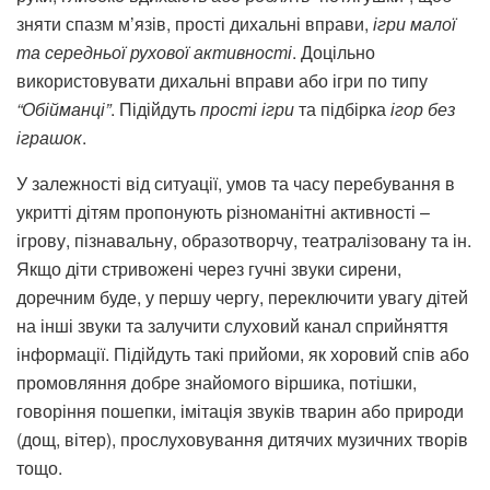
зняти спазм м’язів, прості дихальні вправи,
ігри малої
та середньої рухової активності
. Доцільно
використовувати дихальні вправи або ігри по типу
“Обійманці”
. Підійдуть
прості ігри
та підбірка
ігор без
іграшок
.
У залежності від ситуації, умов та часу перебування в
укритті дітям пропонують різноманітні активності –
ігрову, пізнавальну, образотворчу, театралізовану та ін.
Якщо діти стривожені через гучні звуки сирени,
доречним буде, у першу чергу, переключити увагу дітей
на інші звуки та залучити слуховий канал сприйняття
інформації. Підійдуть такі прийоми, як хоровий спів або
промовляння добре знайомого віршика, потішки,
говоріння пошепки, імітація звуків тварин або природи
(дощ, вітер), прослуховування дитячих музичних творів
тощо.