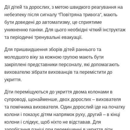
Дії дітей та дорослих, з метою швидкого реагування на
небезпеку після сигналу “Повітряна тривога”, мають
бути доведені до автоматизму, це сприятиме
уникненню паніки. Для цього необхідні чіткий інструктаж
та періодичні тренувальні евакуації.
Для пришвидшення зборів дітей раннього та
молодшого віку за кожною групою мають бути
закріплені представники персоналу, які допомагають
вихователю зібрати вихованців та перемістити до
укриття.
Діти переміщуються до укриття двома колонами в
супроводі, щонайменше, двох дорослих – вихователя
та помічника вихователя. Один дорослий іде на початку
колони і показує дітям напрямок руху, другий – в кінці
колони і слідкує, щоб ніхто не відставав. Для
запобігання паніці при переміщенні в укриття діти