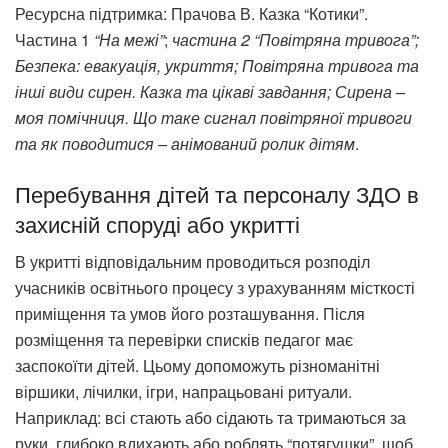
Ресурсна підтримка: Прачова В. Казка “Котики”.
Частина 1
“На межі”
;
частина 2 “Повітряна тривога”;
Безпека: евакуація, укриття; Повітряна тривога та
інші види сирен. Казка та цікаві завдання; Сирена –
моя помічниця. Що таке сигнал повітряної тривоги
та як поводитися – анімований ролик дітям
.
Перебування дітей та персоналу ЗДО в
захисній споруді або укритті
В укритті відповідальним проводиться розподіл
учасників освітнього процесу з урахуванням місткості
приміщення та умов його розташування. Після
розміщення та перевірки списків педагог має
заспокоїти дітей. Цьому допоможуть різноманітні
віршики, лічилки, ігри, напрацьовані ритуали.
Наприклад: всі стають або сідають та тримаються за
руки, глибоко вдихають або роблять “потягушки”, щоб