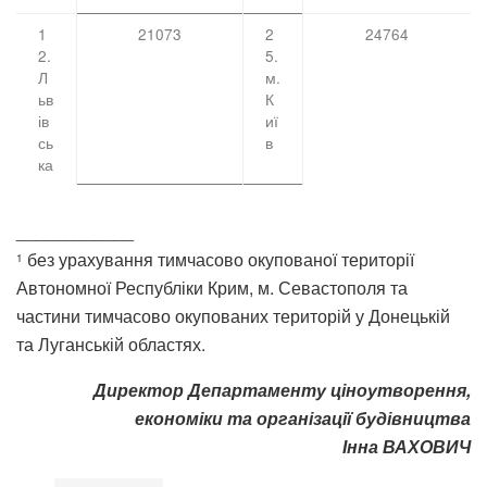
1
21073
2
24764
2.
5.
Л
м.
ьв
К
ів
иї
сь
в
ка
____________
без урахування тимчасово окупованої території
1
Автономної Республіки Крим, м. Севастополя та
частини тимчасово окупованих територій у Донецькій
та Луганській областях.
Директор Департаменту ціноутворення,
економіки та організації будівництва
Інна ВАХОВИЧ