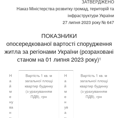
ЗАТВЕРДЖЕНО
Наказ Міністерства розвитку громад, територій та
інфраструктури України
27 липня 2023 року № 647
ПОКАЗНИКИ
опосередкованої вартості спорудження
житла за регіонами України (розраховані
станом на 01 липня 2023 року)
1
Н
Вартість 1 кв. м
Н
Вартість 1 кв. м
а
загальної площі
а
загальної площі
й
квартир будинку
й
квартир будинку
м
(з урахуванням
м
(з урахуванням
е
ПДВ), грн
е
ПДВ), грн
ну
н
ва
ув
н
а
н
н