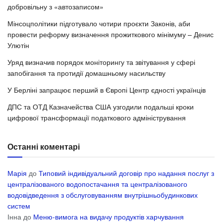
добровільну з «автозаписом»
Мінсоцполітики підготувало чотири проєкти Законів, аби
провести реформу визначення прожиткового мінімуму – Денис
Улютін
Уряд визначив порядок моніторингу та звітування у сфері
запобігання та протидії домашньому насильству
У Берліні запрацює перший в Європі Центр єдності українців
ДПС та ОТД Казначейства США узгодили подальші кроки
цифрової трансформації податкового адміністрування
Останні коментарі
Марія
до
Типовий індивідуальний договір про надання послуг з
централізованого водопостачання та централізованого
водовідведення з обслуговуванням внутрішньобудинкових
систем
Інна
до
Меню-вимога на видачу продуктів харчування