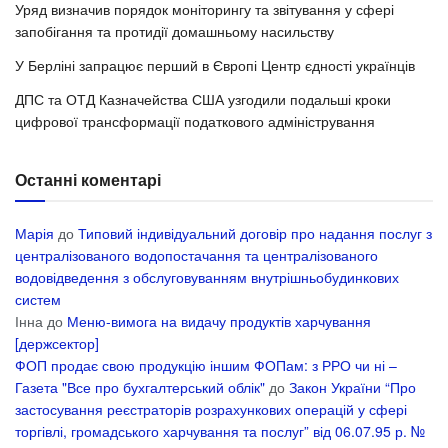
Уряд визначив порядок моніторингу та звітування у сфері
запобігання та протидії домашньому насильству
У Берліні запрацює перший в Європі Центр єдності українців
ДПС та ОТД Казначейства США узгодили подальші кроки
цифрової трансформації податкового адміністрування
Останні коментарі
Марія
до
Типовий індивідуальний договір про надання послуг з
централізованого водопостачання та централізованого
водовідведення з обслуговуванням внутрішньобудинкових
систем
Інна
до
Меню-вимога на видачу продуктів харчування
[держсектор]
ФОП продає свою продукцію іншим ФОПам: з РРО чи ні –
Газета "Все про бухгалтерський облік"
до
Закон України “Про
застосування реєстраторів розрахункових операцій у сфері
торгівлі, громадського харчування та послуг” від 06.07.95 р. №