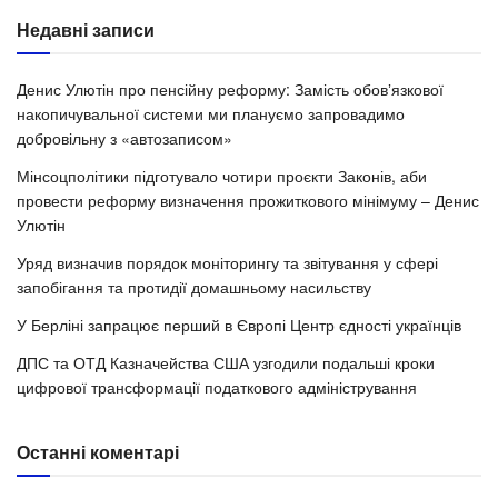
Недавні записи
Денис Улютін про пенсійну реформу: Замість обовʼязкової
накопичувальної системи ми плануємо запровадимо
добровільну з «автозаписом»
Мінсоцполітики підготувало чотири проєкти Законів, аби
провести реформу визначення прожиткового мінімуму – Денис
Улютін
Уряд визначив порядок моніторингу та звітування у сфері
запобігання та протидії домашньому насильству
У Берліні запрацює перший в Європі Центр єдності українців
ДПС та ОТД Казначейства США узгодили подальші кроки
цифрової трансформації податкового адміністрування
Останні коментарі