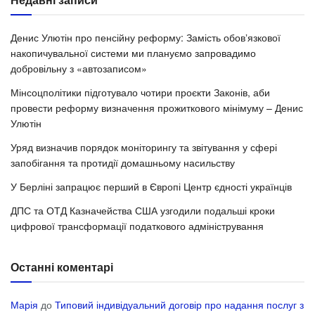
Денис Улютін про пенсійну реформу: Замість обовʼязкової
накопичувальної системи ми плануємо запровадимо
добровільну з «автозаписом»
Мінсоцполітики підготувало чотири проєкти Законів, аби
провести реформу визначення прожиткового мінімуму – Денис
Улютін
Уряд визначив порядок моніторингу та звітування у сфері
запобігання та протидії домашньому насильству
У Берліні запрацює перший в Європі Центр єдності українців
ДПС та ОТД Казначейства США узгодили подальші кроки
цифрової трансформації податкового адміністрування
Останні коментарі
Марія
до
Типовий індивідуальний договір про надання послуг з