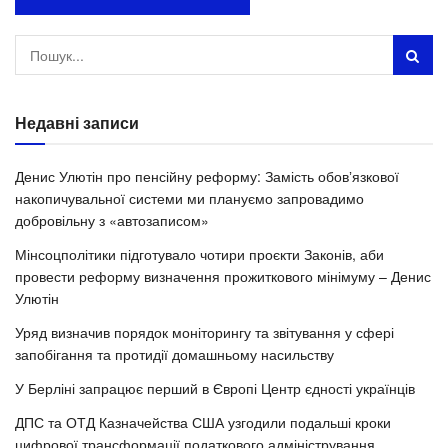
Недавні записи
Денис Улютін про пенсійну реформу: Замість обовʼязкової
накопичувальної системи ми плануємо запровадимо
добровільну з «автозаписом»
Мінсоцполітики підготувало чотири проєкти Законів, аби
провести реформу визначення прожиткового мінімуму – Денис
Улютін
Уряд визначив порядок моніторингу та звітування у сфері
запобігання та протидії домашньому насильству
У Берліні запрацює перший в Європі Центр єдності українців
ДПС та ОТД Казначейства США узгодили подальші кроки
цифрової трансформації податкового адміністрування