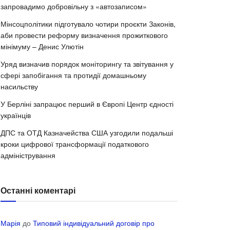
запровадимо добровільну з «автозаписом»
Мінсоцполітики підготувало чотири проєкти Законів,
аби провести реформу визначення прожиткового
мінімуму – Денис Улютін
Уряд визначив порядок моніторингу та звітування у
сфері запобігання та протидії домашньому
насильству
У Берліні запрацює перший в Європі Центр єдності
українців
ДПС та ОТД Казначейства США узгодили подальші
кроки цифрової трансформації податкового
адміністрування
Останні коментарі
Марія
до
Типовий індивідуальний договір про