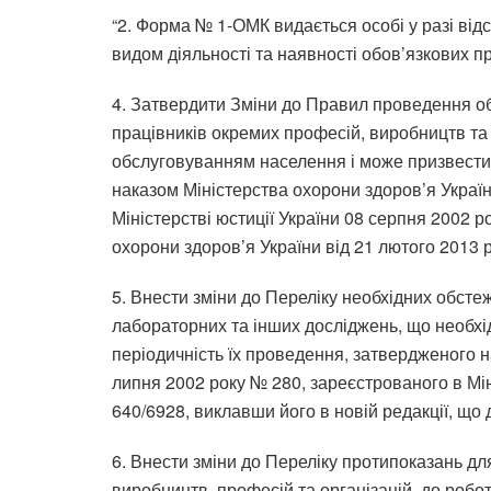
“2. Форма № 1-ОМК видається особі у разі від
видом діяльності та наявності обов’язкових п
4. Затвердити Зміни до Правил проведення о
працівників окремих професій, виробництв та о
обслуговуванням населення і може призвести
наказом Міністерства охорони здоров’я Україн
Міністерстві юстиції України 08 серпня 2002 р
охорони здоров’я України від 21 лютого 2013 
5. Внести зміни до Переліку необхідних обстеже
лабораторних та інших досліджень, що необхі
періодичність їх проведення, затвердженого н
липня 2002 року № 280, зареєстрованого в Мін
640/6928, виклавши його в новій редакції, що 
6. Внести зміни до Переліку протипоказань д
виробництв, професій та організацій, до робот