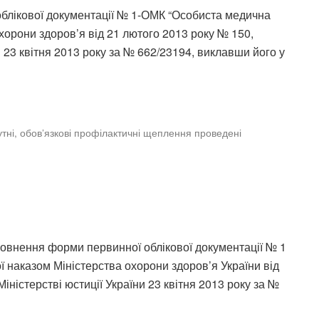
 облікової документації № 1-ОМК “Особиста медична
хорони здоров’я від 21 лютого 2013 року № 150,
и 23 квітня 2013 року за № 662/23194, виклавши його у
утні, обов’язкові профілактичні щеплення проведені
заповнення форми первинної облікової документації № 1
 наказом Міністерства охорони здоров’я України від
іністерстві юстиції України 23 квітня 2013 року за №