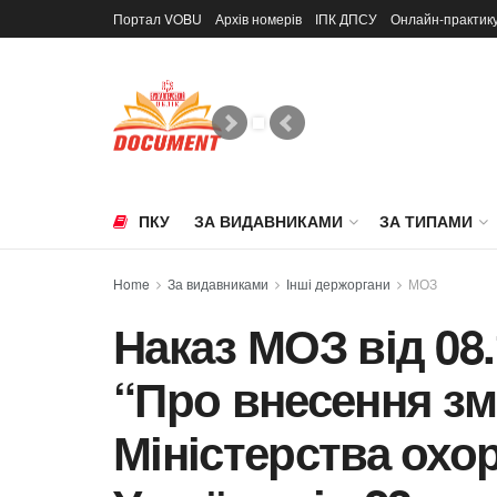
Портал VOBU
Архів номерів
ІПК ДПСУ
Онлайн-практик
ПКУ
ЗА ВИДАВНИКАМИ
ЗА ТИПАМИ
Home
За видавниками
Інші держоргани
МОЗ
Наказ МОЗ від 08.
“Про внесення зм
Міністерства охо