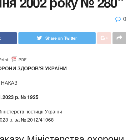
пня 2002 року № 280”
0
k
Share on Twitter
ОРОНИ ЗДОРОВ’Я УКРАЇНИ
НАКАЗ
1.2023 р. № 1925
ністерстві юстиції України
023 р. за № 2012/41068
аказу Міністерства охорони