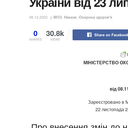
України від 23 ли
08.12.2023
у
МОЗ
,
Накази
,
Охорона здоров'я
0
30.8k
Share on Faceboo
SHARES
VIEWS
МІНІСТЕРСТВО ОХ
від 08.1
Зареєстровано в Мі
22 листопада 2
Про внесення змін до н