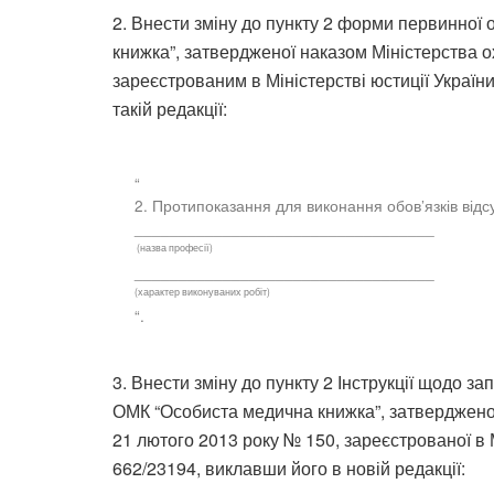
2. Внести зміну до пункту 2 форми первинної
книжка”, затвердженої наказом Міністерства о
зареєстрованим в Міністерстві юстиції Україн
такій редакції:
“
2. Протипоказання для виконання обов’язків відс
__________________________________
(назва професії)
__________________________________
(характер виконуваних робіт)
“.
3. Внести зміну до пункту 2 Інструкції щодо 
ОМК “Особиста медична книжка”, затвердженої
21 лютого 2013 року № 150, зареєстрованої в М
662/23194, виклавши його в новій редакції: