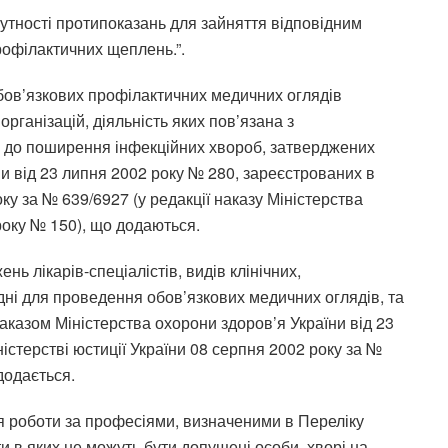
сутності протипоказань для зайняття відповідним
рофілактичних щеплень.”.
бов’язкових профілактичних медичних оглядів
рганізацій, діяльність яких пов’язана з
 до поширення інфекційних хвороб, затверджених
и від 23 липня 2002 року № 280, зареєстрованих в
оку за № 639/6927 (у редакції наказу Міністерства
року № 150), що додаються.
нь лікарів-спеціалістів, видів клінічних,
дні для проведення обов’язкових медичних оглядів, та
аказом Міністерства охорони здоров’я України від 23
істерстві юстиції України 08 серпня 2002 року за №
додається.
ля роботи за професіями, визначеними в Переліку
и в яких не можуть бути допущені особи, хворі на