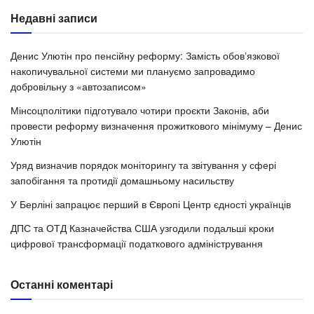
Недавні записи
Денис Улютін про пенсійну реформу: Замість обовʼязкової
накопичувальної системи ми плануємо запровадимо
добровільну з «автозаписом»
Мінсоцполітики підготувало чотири проєкти Законів, аби
провести реформу визначення прожиткового мінімуму – Денис
Улютін
Уряд визначив порядок моніторингу та звітування у сфері
запобігання та протидії домашньому насильству
У Берліні запрацює перший в Європі Центр єдності українців
ДПС та ОТД Казначейства США узгодили подальші кроки
цифрової трансформації податкового адміністрування
Останні коментарі