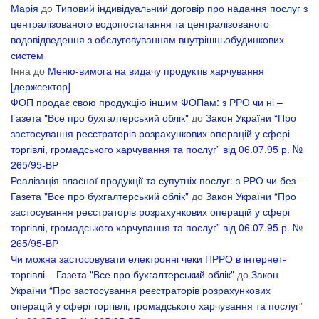
Марія
до
Типовий індивідуальний договір про надання послуг з
централізованого водопостачання та централізованого
водовідведення з обслуговуванням внутрішньобудинкових
систем
Інна
до
Меню-вимога на видачу продуктів харчування
[держсектор]
ФОП продає свою продукцію іншим ФОПам: з РРО чи ні –
Газета "Все про бухгалтерський облік"
до
Закон України “Про
застосування реєстраторів розрахункових операцій у сфері
торгівлі, громадського харчування та послуг” від 06.07.95 р. №
265/95-ВР
Реалізація власної продукції та супутніх послуг: з РРО чи без –
Газета "Все про бухгалтерський облік"
до
Закон України “Про
застосування реєстраторів розрахункових операцій у сфері
торгівлі, громадського харчування та послуг” від 06.07.95 р. №
265/95-ВР
Чи можна застосовувати електронні чеки ПРРО в інтернет-
торгівлі – Газета "Все про бухгалтерський облік"
до
Закон
України “Про застосування реєстраторів розрахункових
операцій у сфері торгівлі, громадського харчування та послуг”