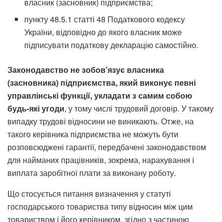
власник (засновник) підприємства;
пункту 48.5.1 статті 48 Податкового кодексу
України, відповідно до якого власник може
підписувати податкову декларацію самостійно.
Законодавство не зобов’язує власника
(засновника) підприємства, який виконує певні
управлінські функції, укладати з самим собою
будь-які угоди
, у тому числі трудовий договір. У такому
випадку трудові відносини не виникають. Отже, на
такого керівника підприємства не можуть бути
розповсюджені гарантії, передбачені законодавством
для найманих працівників, зокрема, нарахування і
виплата заробітної плати за виконану роботу.
Що стосується питання визначення у статуті
господарського товариства типу відносин між цим
товариством і його керівником, згідно з частиною