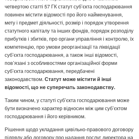
четвертою статті 57 ГК статут суб’єкта господарювання
повинен містити відомості про його найменування,
мету і предмет діяльності, розмір і порядок утворення
статутного капіталу та інших фондів, порядок розподілу
прибутків і збитків, про органи управління і контролю, їх
компетенцію, про умови реорганізації та ліквідації
суб’єкта господарювання, а також інші відомості,
пов’язані з особливостями організаційної форми
суб’єкта господарювання, передбачені
законодавством.
Статут може містити й інші
відомості, що не суперечать законодавству.
Таким чином, у статуті суб’єкта господарювання може
бути визначено характер відносин між цим суб’єктом
господарювання і його керівником.
Рішення щодо укладання цивільно-правового договору
підряду або договору про надання послуг директора на