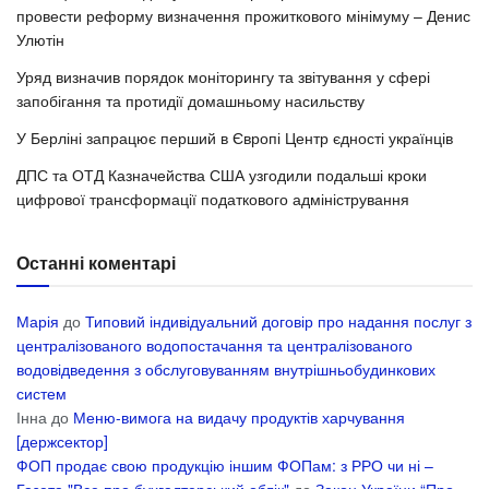
провести реформу визначення прожиткового мінімуму – Денис
Улютін
Уряд визначив порядок моніторингу та звітування у сфері
запобігання та протидії домашньому насильству
У Берліні запрацює перший в Європі Центр єдності українців
ДПС та ОТД Казначейства США узгодили подальші кроки
цифрової трансформації податкового адміністрування
Останні коментарі
Марія
до
Типовий індивідуальний договір про надання послуг з
централізованого водопостачання та централізованого
водовідведення з обслуговуванням внутрішньобудинкових
систем
Інна
до
Меню-вимога на видачу продуктів харчування
[держсектор]
ФОП продає свою продукцію іншим ФОПам: з РРО чи ні –