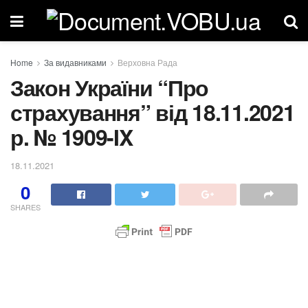
Home
За видавниками
Верховна Рада
Закон України “Про
страхування” від 18.11.2021
р. № 1909-IX
18.11.2021
0
SHARES