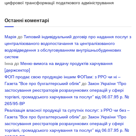
цифрової трансформації податкового адміністрування
Останні коментарі
Марія
до
Типовий індивідуальний договір про надання послуг з
централізованого водопостачання та централізованого
водовідведення з обслуговуванням внутрішньобудинкових
систем
Інна
до
Меню-вимога на видачу продуктів харчування
[держсектор]
ФОП продає свою продукцію іншим ФОПам: з РРО чи ні –
Газета "Все про бухгалтерський облік"
до
Закон України “Про
застосування реєстраторів розрахункових операцій у сфері
торгівлі, громадського харчування та послуг” від 06.07.95 р. №
265/95-ВР
Реалізація власної продукції та супутніх послуг: з РРО чи без –
Газета "Все про бухгалтерський облік"
до
Закон України “Про
застосування реєстраторів розрахункових операцій у сфері
торгівлі, громадського харчування та послуг” від 06.07.95 р. №