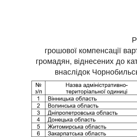
Р
грошової компенсації вар
громадян, віднесених до кате
внаслідок Чорнобильсь