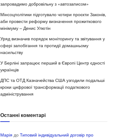
запровадимо добровільну з «автозаписом»
Мінсоцполітики підготувало чотири проєкти Законів,
аби провести реформу визначення прожиткового
мінімуму – Денис Улютін
Уряд визначив порядок моніторингу та звітування у
сфері запобігання та протидії домашньому
насильству
У Берліні запрацює перший в Європі Центр єдності
українців
ДПС та ОТД Казначейства США узгодили подальші
кроки цифрової трансформації податкового
адміністрування
Останні коментарі
Марія
до
Типовий індивідуальний договір про