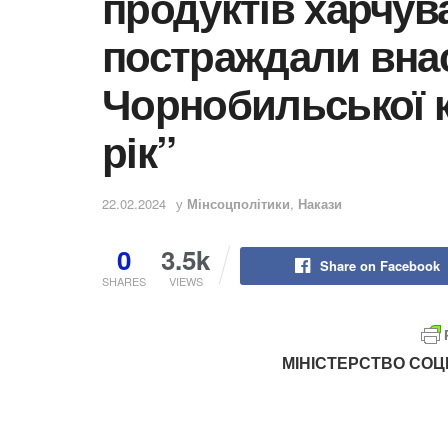
продуктів харчув
постраждали вна
Чорнобильської к
рік”
22.02.2024
у
Мінсоцполітики
,
Накази
0
3.5k
Share on Facebook
SHARES
VIEWS
МІНІСТЕРСТВО СОЦІ