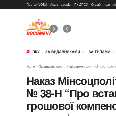
Портал VOBU
Архів номерів
ІПК ДПСУ
Онлайн-практик
ПКУ
ЗА ВИДАВНИКАМИ
ЗА ТИПАМИ
Home
За видавниками
Інші держоргани
Мінсоцполіти
Наказ Мінсоцполіт
№ 38-Н “Про вста
грошової компенса