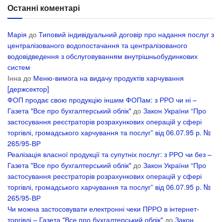
Останні коментарі
Марія
до
Типовий індивідуальний договір про надання послуг з
централізованого водопостачання та централізованого
водовідведення з обслуговуванням внутрішньобудинкових
систем
Інна
до
Меню-вимога на видачу продуктів харчування
[держсектор]
ФОП продає свою продукцію іншим ФОПам: з РРО чи ні –
Газета "Все про бухгалтерський облік"
до
Закон України “Про
застосування реєстраторів розрахункових операцій у сфері
торгівлі, громадського харчування та послуг” від 06.07.95 р. №
265/95-ВР
Реалізація власної продукції та супутніх послуг: з РРО чи без –
Газета "Все про бухгалтерський облік"
до
Закон України “Про
застосування реєстраторів розрахункових операцій у сфері
торгівлі, громадського харчування та послуг” від 06.07.95 р. №
265/95-ВР
Чи можна застосовувати електронні чеки ПРРО в інтернет-
торгівлі – Газета "Все про бухгалтерський облік"
до
Закон