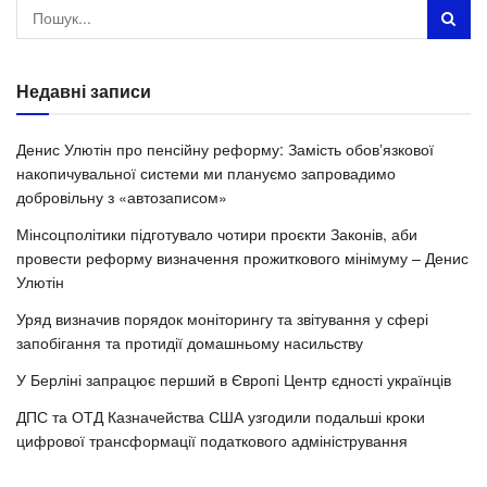
Недавні записи
Денис Улютін про пенсійну реформу: Замість обовʼязкової
накопичувальної системи ми плануємо запровадимо
добровільну з «автозаписом»
Мінсоцполітики підготувало чотири проєкти Законів, аби
провести реформу визначення прожиткового мінімуму – Денис
Улютін
Уряд визначив порядок моніторингу та звітування у сфері
запобігання та протидії домашньому насильству
У Берліні запрацює перший в Європі Центр єдності українців
ДПС та ОТД Казначейства США узгодили подальші кроки
цифрової трансформації податкового адміністрування