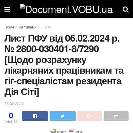
Home
За типами
Листи
Лист ПФУ від 06.02.2024 р.
№ 2800-030401-8/7290
[Щодо розрахунку
лікарняних працівникам та
гіг-спеціалістам резидента
Дія Сіті]
28.02.2024
0
SHARES