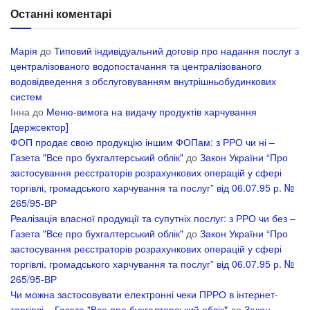
Останні коментарі
Марія
до
Типовий індивідуальний договір про надання послуг з
централізованого водопостачання та централізованого
водовідведення з обслуговуванням внутрішньобудинкових
систем
Інна
до
Меню-вимога на видачу продуктів харчування
[держсектор]
ФОП продає свою продукцію іншим ФОПам: з РРО чи ні –
Газета "Все про бухгалтерський облік"
до
Закон України “Про
застосування реєстраторів розрахункових операцій у сфері
торгівлі, громадського харчування та послуг” від 06.07.95 р. №
265/95-ВР
Реалізація власної продукції та супутніх послуг: з РРО чи без –
Газета "Все про бухгалтерський облік"
до
Закон України “Про
застосування реєстраторів розрахункових операцій у сфері
торгівлі, громадського харчування та послуг” від 06.07.95 р. №
265/95-ВР
Чи можна застосовувати електронні чеки ПРРО в інтернет-
торгівлі – Газета "Все про бухгалтерський облік"
до
Закон