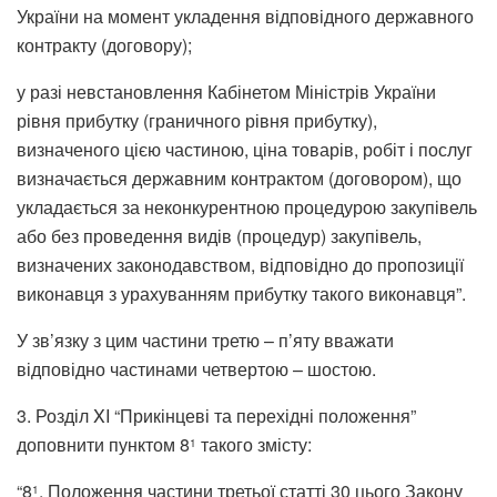
України на момент укладення відповідного державного
контракту (договору);
у разі невстановлення Кабінетом Міністрів України
рівня прибутку (граничного рівня прибутку),
визначеного цією частиною, ціна товарів, робіт і послуг
визначається державним контрактом (договором), що
укладається за неконкурентною процедурою закупівель
або без проведення видів (процедур) закупівель,
визначених законодавством, відповідно до пропозиції
виконавця з урахуванням прибутку такого виконавця”.
У зв’язку з цим частини третю – п’яту вважати
відповідно частинами четвертою – шостою.
3. Розділ XI “Прикінцеві та перехідні положення”
доповнити пунктом 8
такого змісту:
1
“8
. Положення частини третьої статті 30 цього Закону
1