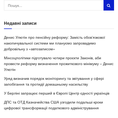
Недавні записи
Денис Улютін про пенсійну реформу: Замість обовʼязкової
накопичувальної системи ми плануємо запровадимо
добровільну з «автозаписом»
Мінсоцполітики підготувало чотири проєкти Законів, аби
провести реформу визначення прожиткового мінімуму – Денис
Улютін
Уряд визначив порядок моніторингу та звітування у сфері
запобігання та протидії домашньому насильству
У Берліні запрацює перший в Європі Центр єдності українців
ДПС та ОТД Казначейства США узгодили подальші кроки
цифрової трансформації податкового адміністрування