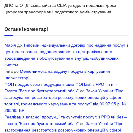
ДПС та ОТД Казначейства США узгодили подальші кроки
цифрової трансформації податкового адміністрування
Останні коментарі
Марія
до
Типовий індивідуальний договір про надання послуг з
централізованого водопостачання та централізованого
водовідведення з обслуговуванням внутрішньобудинкових
систем
Інна
до
Меню-вимога на видачу продуктів харчування
[держсектор]
ФОП продає свою продукцію іншим ФОПам: з РРО чи ні –
Газета "Все про бухгалтерський облік"
до
Закон України “Про
застосування реєстраторів розрахункових операцій у сфері
торгівлі, громадського харчування та послуг” від 06.07.95 р. №
265/95-ВР
Реалізація власної продукції та супутніх послуг: з РРО чи без –
Газета "Все про бухгалтерський облік"
до
Закон України “Про
застосування реєстраторів розрахункових операцій у сфері