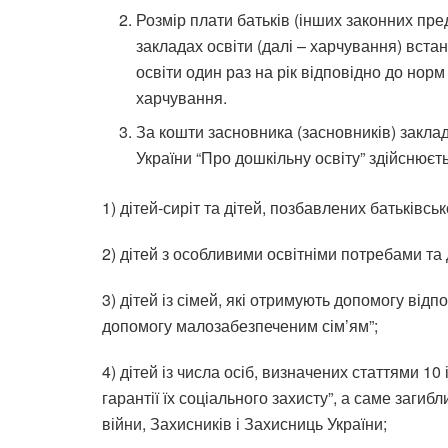
Розмір плати батьків (інших законних пре
закладах освіти (далі – харчування) вст
освіти один раз на рік відповідно до нор
харчування.
За кошти засновника (засновників) заклад
України “Про дошкільну освіту” здійснюєт
1) дітей-сиріт та дітей, позбавлених батьківсь
2) дітей з особливими освітніми потребами та д
3) дітей із сімей, які отримують допомогу від
допомогу малозабезпеченим сім’ям”;
4) дітей із числа осіб, визначених статтями 10 
гарантії їх соціального захисту”, а саме загиб
війни, Захисників і Захисниць України;