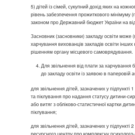
5) дітей із сімей, сукупний дохід яких на кож
рівень забезпечення прожиткового мінімуму (
законом про Державний бюджет України на від
Засновник (засновники) закладу освіти може 
харчування вихованців закладів освіти інших 
рішенням органу місцевого самоврядування.
Для звільнення від плати за харчування б
до закладу освіти із заявою в паперовій 
для звільнення дітей, зазначених у підпункті 1
та піклування про надання статусу дитини-сир
або витяг з обліково-статистичної картки дити
піклування;
для звільнення дітей, зазначених у підпункті 
ресурсного центру про комплексну психолого-п