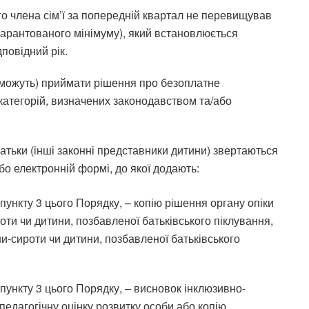
ного члена сім’ї за попередній квартал не перевищував
гарантованого мінімуму), який встановлюється
повідний рік.
(можуть) приймати рішення про безоплатне
категорій, визначених законодавством та/або
атьки (інші законні представники дитини) звертаються
або електронній формі, до якої додають:
 пункту 3 цього Порядку, – копію рішення органу опіки
оти чи дитини, позбавленої батьківського піклування,
ни-сироти чи дитини, позбавленої батьківського
2 пункту 3 цього Порядку, – висновок інклюзивно-
едагогічну оцінку розвитку особи або копію