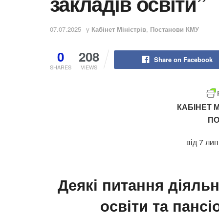
закладів освіти”
07.07.2025
у
Кабінет Міністрів
,
Постанови КМУ
0
208
Share on Facebook
SHARES
VIEWS
КАБІНЕТ М
П
від 7 ли
Деякі питання діяльн
освіти та пансі