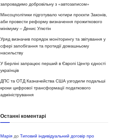
запровадимо добровільну з «автозаписом»
Мінсоцполітики підготувало чотири проєкти Законів,
аби провести реформу визначення прожиткового
мінімуму – Денис Улютін
Уряд визначив порядок моніторингу та звітування у
сфері запобігання та протидії домашньому
насильству
У Берліні запрацює перший в Європі Центр єдності
українців
ДПС та ОТД Казначейства США узгодили подальші
кроки цифрової трансформації податкового
адміністрування
Останні коментарі
Марія
до
Типовий індивідуальний договір про