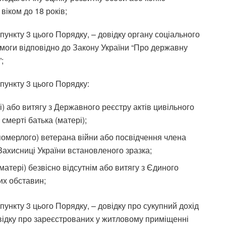
віком до 18 років;
 пункту 3 цього Порядку, – довідку органу соціального
омоги відповідно до Закону України “Про державну
;
 пункту 3 цього Порядку:
і) або витягу з Державного реєстру актів цивільного
смерті батька (матері);
(померлого) ветерана війни або посвідчення члена
 Захисниці України встановленого зразка;
матері) безвісно відсутнім або витягу з Єдиного
вих обставин;
 пункту 3 цього Порядку, – довідку про сукупний дохід
овідку про зареєстрованих у житловому приміщенні