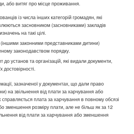
ди, або витяг про місце проживання.
ованців із числа інших категорій громадян, які
овлюються засновником (засновниками) закладів
значень на такі цілі.
 (іншими законними представниками дитини)
леному законодавством порядку.
т до установ та організацій, які видали документи,
х достовірності.
мації, зазначеної у документах, що дали право
и) на звільнення від плати за харчування або
х справляється плата за харчування в повному обсязі
бо зменшення розміру плати, але не більш як за 12
ільнення від плати за харчування або зменшення