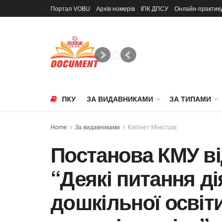
Портал VOBU
Архів номерів
ІПК ДПСУ
Онлайн-практик
ПКУ
ЗА ВИДАВНИКАМИ
ЗА ТИПАМИ
Home
За видавниками
Кабінет Міністрів
Постанова КМУ від
“Деякі питання ді
дошкільної освіти