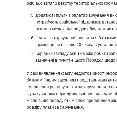
осіб або витяг з реєстру територіальної грома
Додаткові пільги з оплати харчування вих
потребують соціальної підтримки, встан
освіти в межах відповідних бюджетних при
Плата за харчування вноситься батьками
щомісяця не пізніше 10 числа в установ
Керівник закладу освіти може робити запи
зазначені в пункті 4 цього Порядку, щодо ї
У разі виявлення факту недостовірності інфор
батькам (іншим законним представникам дитин
зменшення розміру плати за харчування, з ни
з урахуванням періоду звільнення від плати а
місяців, що передують місяцю припинення зв
розміру плати за харчування.