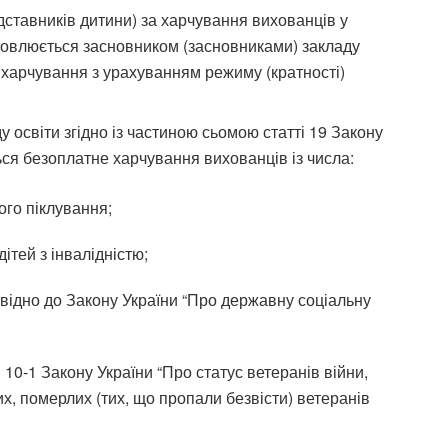
дставників дитини) за харчування вихованців у
ановлюється засновником (засновниками) закладу
м харчування з урахуванням режиму (кратності)
у освіти згідно із частиною сьомою статті 19 Закону
ься безоплатне харчування вихованців із числа:
кого піклування;
ітей з інвалідністю;
повідно до Закону України “Про державну соціальну
і 10-1 Закону України “Про статус ветеранів війни,
лих, померлих (тих, що пропали безвісти) ветеранів