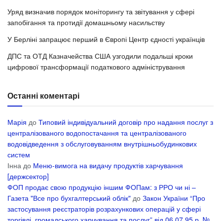
Уряд визначив порядок моніторингу та звітування у сфері
запобігання та протидії домашньому насильству
У Берліні запрацює перший в Європі Центр єдності українців
ДПС та ОТД Казначейства США узгодили подальші кроки
цифрової трансформації податкового адміністрування
Останні коментарі
Марія
до
Типовий індивідуальний договір про надання послуг з
централізованого водопостачання та централізованого
водовідведення з обслуговуванням внутрішньобудинкових
систем
Інна
до
Меню-вимога на видачу продуктів харчування
[держсектор]
ФОП продає свою продукцію іншим ФОПам: з РРО чи ні –
Газета "Все про бухгалтерський облік"
до
Закон України “Про
застосування реєстраторів розрахункових операцій у сфері
торгівлі, громадського харчування та послуг” від 06.07.95 р. №