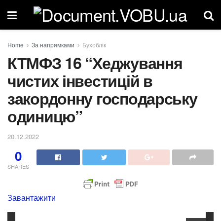
Home
За напрямками
Бухоблік
КТМФЗ 16 “Хеджування
чистих інвестицій в
закордонну господарську
одиницю”
20.12.2022
0
SHARES
Завантажити