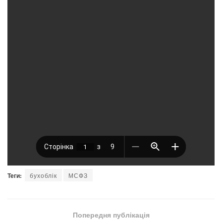
Теги:
бухоблік
МСФЗ
Попередня публікація