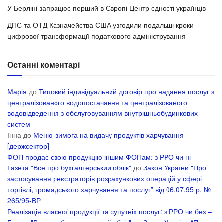
У Берліні запрацює перший в Європі Центр єдності українців
ДПС та ОТД Казначейства США узгодили подальші кроки
цифрової трансформації податкового адміністрування
Останні коментарі
Марія
до
Типовий індивідуальний договір про надання послуг з
централізованого водопостачання та централізованого
водовідведення з обслуговуванням внутрішньобудинкових
систем
Інна
до
Меню-вимога на видачу продуктів харчування
[держсектор]
ФОП продає свою продукцію іншим ФОПам: з РРО чи ні –
Газета "Все про бухгалтерський облік"
до
Закон України “Про
застосування реєстраторів розрахункових операцій у сфері
торгівлі, громадського харчування та послуг” від 06.07.95 р. №
265/95-ВР
Реалізація власної продукції та супутніх послуг: з РРО чи без –