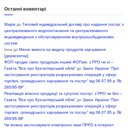
Останні коментарі
Марія
до
Типовий індивідуальний договір про надання послуг з
централізованого водопостачання та централізованого
водовідведення з обслуговуванням внутрішньобудинкових
систем
Інна
до
Меню-вимога на видачу продуктів харчування
[держсектор]
ФОП продає свою продукцію іншим ФОПам: з РРО чи ні –
Газета "Все про бухгалтерський облік"
до
Закон України “Про
застосування реєстраторів розрахункових операцій у сфері
торгівлі, громадського харчування та послуг” від 06.07.95 р. №
265/95-ВР
Реалізація власної продукції та супутніх послуг: з РРО чи без –
Газета "Все про бухгалтерський облік"
до
Закон України “Про
застосування реєстраторів розрахункових операцій у сфері
торгівлі, громадського харчування та послуг” від 06.07.95 р. №
265/95-ВР
Чи можна застосовувати електронні чеки ПРРО в інтернет-