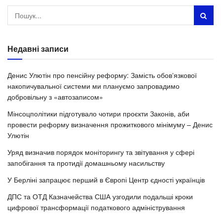
Недавні записи
Денис Улютін про пенсійну реформу: Замість обовʼязкової
накопичувальної системи ми плануємо запровадимо
добровільну з «автозаписом»
Мінсоцполітики підготувало чотири проєкти Законів, аби
провести реформу визначення прожиткового мінімуму – Денис
Улютін
Уряд визначив порядок моніторингу та звітування у сфері
запобігання та протидії домашньому насильству
У Берліні запрацює перший в Європі Центр єдності українців
ДПС та ОТД Казначейства США узгодили подальші кроки
цифрової трансформації податкового адміністрування