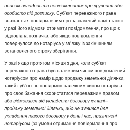
описом
вкладень
та
повідомленням
про
вручення
або
особисто
під
розписку
.
Суб’єкт переважного права
вважається повідомленим про зазначений намір також
у разі його відмови отримати повідомлення, про що є
відповідна позначка, або якщо повідомлення
повернулося до нотаріуса у зв’язку із закінченням
встановленого строку зберігання.
У разі якщо протягом місяця з дня, коли суб’єкт
переважного права був належним чином повідомлений
нотаріусом про намір щодо продажу земельної ділянки,
такий суб’єкт не повідомив належним чином нотаріуса
про своє бажання скористатися переважним правом
або
відмовився
від
укладення
договору
купівлі
–
продажу
земельної
ділянки
,
або
не
з
‘
явився
для
укладення
такого
договору
у
день
і
час
,
призначені
нотаріусом
(за умови отримання повідомлення про