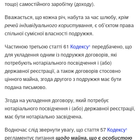
тощо) самостійного заробітку (доходу).
Вважається, що кожна річ, набута за час шлюбу,
крім
речей
індивідуального
користування
,
є об’єктом права
спільної сумісної власності подружжя.
Частиною третьою статті 61
Кодексу
передбачено, що
1
для укладення одним із подружжя договорів, які
потребують нотаріального посвідчення і (або)
державної реєстрації, а також договорів стосовно
цінного майна, згода другого з подружжя має бути
подана письмово.
Згода на укладення договору, який потребує
нотаріального посвідчення і (або) державної реєстрації,
має бути нотаріально засвідчена.
Водночас слід звернути увагу, що стаття 57
Кодексу
1
регламентує питання
щодо майна, що є особистою