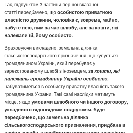
Так, підпунктом 3 частини першої вказаної
статті передбачено, що
особистою приватною
власністю дружини, чоловіка є, зокрема, майно,
набуте нею, ним за час шлюбу, але за кошти, які
належали їй, йому особисто.
Враховуючи викладене, земельна ділянка
сільськогосподарського призначення, що купується
громадянином України, який перебуває у
зареєстрованому шлюбі з іноземцем,
за
кошти
,
які
належать
громадянину
України
особисто
,
набуватиметься в особисту приватну власність такого
громадянина України. Такі самі наслідки матимуть
місце, якщо
умовами
шлюбного
чи
іншого
договору
,
укладеного
відповідним
подружжям
,
буде
передбачено
,
що
земельна
ділянка
сільськогосподарського
призначення
,
придбана
в
період
шлюбу
,
є
особистою
приватною
власністю