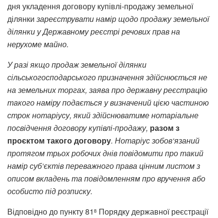
дня укладення договору купівлі-продажу земельної
ділянки
заре­єструвати намір щодо продажу земельної
ділянки у Державному реєстрі речових прав на
нерухоме майно.
У
разі
якщо
продаж
земельної
ділянки
сільськогосподарського
призначення
здійснюється
не
на
земельних
торгах
,
заява
про
державну
реєстрацію
такого
наміру
подається
у
визначений
цією
частиною
строк
нотаріусу
,
який
здійснюватиме
нотаріальне
посвідчення
договору
купівлі-продажу
,
разом
з
проєктом
такого
договору
.
Нотаріус
зобов
‘
язаний
протягом
трьох
робочих
днів
повідомити
про
такий
намір
суб
‘
єктів
переважного
права
цінним
листом
з
описом
вкладень
та
повідомленням
про
вручення
або
особисто
під
розписку
.
Відповідно до пункту 81
Порядку державної реєстрації
8