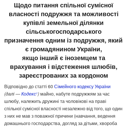
Щодо питання спільної сумісної
власності подружжя та можливості
купівлі земельної ділянки
сільськогосподарського
призначення одним із подружжя, який
є громадянином України,
якщо інший є іноземцем та
врахування і відстеження шлюбів,
зареєстрованих за кордоном
Відповідно до статті 60
Сімейного кодексу України
(далі —
Кодекс
)
майно, набуте подружжям за час
1
шлюбу, належить дружині та чоловікові на праві
спільної сумісної власності незалежно від того, що один
з них не мав з поважної причини (навчання, ведення
домашнього господарства, догляд за дітьми, хвороба