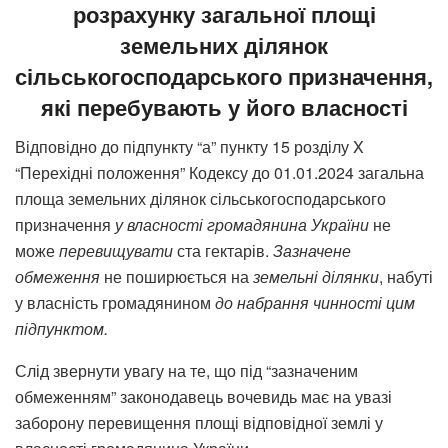
розрахунку загальної площі
земельних ділянок
сільськогосподарського призначення,
які перебувають у його власності
Відповідно до підпункту “а” пункту 15 розділу X
“Перехідні положення” Кодексу до 01.01.2024 загальна
площа земельних ділянок сільськогосподарського
призначення
у
власності
громадянина
України
не
може
перевищувати
ста гектарів.
Зазначене
обмеження
не поширюється на
земельні
ділянки
, набуті
у власність громадянином
до
набрання
чинності
цим
підпунктом
.
Слід звернути увагу на те, що під “зазначеним
обмеженням” законодавець вочевидь має на увазі
заборону перевищення площі відповідної землі у