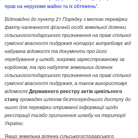
прав на нерухоме майно та їх обтяжень”
.
Відповідно
до
пункту
21
Порядку
з
метою
перевірки
факту
належності
фізичній
особі
земельної
ділянки
сільськогосподарського
призначення
на
праві
спільної
сумісної
власності
подружжя
нотаріус
витребовує
від
набувача
відомості
та
документи
про
його
перебування
у
шлюбі
,
зокрема
зареєстрованому
за
кордоном
,
та
про
набуття
земельних
ділянок
сільськогосподарського
призначення
на
праві
спільної
сумісної
власності
подружжя
,
а
також
використовує
відомості
Державного
реєстру
актів
цивільного
стану
громадян
шляхом
безпосереднього
доступу
до
нього
для
перевірки
отриманої
інформації
щодо
реєстрації
та
/
або
припинення
шлюбу
на
території
України
.
Якщо земельна ділянка сільськогосподарського