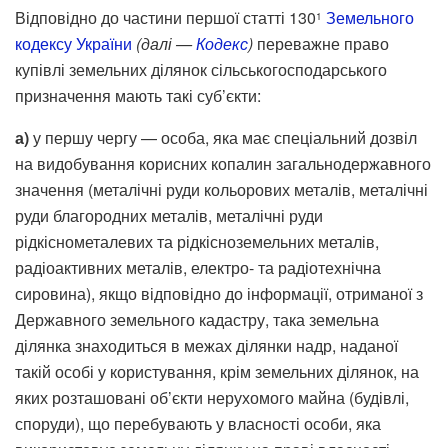
Відповідно до частини першої статті 130
Земельного
1
кодексу України
(далі —
Кодекс
)
переважне право
купівлі земельних ділянок сільськогосподарського
призначення мають такі суб’єкти:
а
)
у першу чергу — особа, яка має спеціальний дозвіл
на видобування корисних копалин загальнодержавного
значення (металічні руди кольорових металів, металічні
руди благородних металів, металічні руди
рідкіснометалевих та рідкісноземельних металів,
радіоактивних металів, електро- та радіотехнічна
сировина), якщо відповідно до інформації, отриманої з
Державного земельного кадастру, така земельна
ділянка знаходиться в межах ділянки надр, наданої
такій особі у користування, крім земельних ділянок, на
яких розташовані об’єкти нерухомого майна (будівлі,
споруди), що перебувають у власності особи, яка