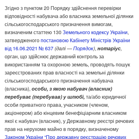
Згідно з пунктом 20 Порядку здійснення перевірки
відповідності набувача або власника земельної ділянки
сільськогосподарського призначення вимогам,
визначеним статтею 130
Земельного кодексу України
,
затвердженого
постановою Кабінету Міністрів України
від 16.06.2021 № 637
(далі —
Порядок
)
,
нотаріус
,
орган, що здійснює державний контроль за
використанням та охороною земель, проводять пошук
зареєстрованих прав власності на земельні ділянки
сільськогосподарського призначення набувача
(власника),
особи, з якою набувач (власник)
перебуває (перебував) у шлюбі,
та/або юридичної
особи приватного права, учасником (членом,
акціонером) або кінцевим бенефіціарним власником
якої є набувач (власник), у Державному реєстрі речових
прав на нерухоме майно в порядку, визначеному
Законом України “Про державну реєстрацію речових