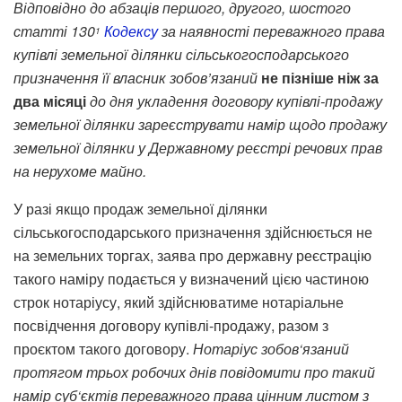
Відповідно до абзаців першого, другого, шостого
статті 130
Кодексу
за наявності переважного права
1
купівлі земельної ділянки сільськогосподарського
призначення її власник зобов’язаний
не пізніше ніж за
два місяці
до дня укладення договору купівлі-продажу
земельної ділянки зареєструвати намір щодо продажу
земельної ділянки у Державному реєстрі речових прав
на нерухоме майно.
У разі якщо продаж земельної ділянки
сільськогосподарського призначення здійснюється не
на земельних торгах, заява про державну реєстрацію
такого наміру подається у визначений цією частиною
строк нотаріусу, який здійснюватиме нотаріальне
посвідчення договору купівлі-продажу, разом з
проєктом такого договору.
Нотаріус
зобов
‘
язаний
протягом
трьох
робочих
днів
повідомити
про
такий
намір
суб
‘
єктів
переважного
права
цінним
листом
з