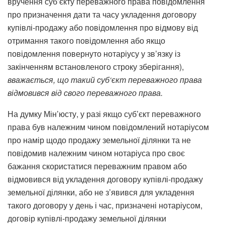
вручення суб’єкту переважного права повідомлення
про призначення дати та часу укладення договору
купівлі-продажу або повідомлення про відмову від
отримання такого повідомлення або якщо
повідомлення повернуто нотаріусу у зв’язку із
закінченням встановленого строку зберігання),
вважається
,
що
такий
суб
‘
єкт
переважного
права
відмовився
від
свого
переважного
права
.
На думку Мін’юсту, у разі якщо суб’єкт переважного
права був належним чином повідомлений нотаріусом
про намір щодо продажу земельної ділянки та не
повідомив належним чином нотаріуса про своє
бажання скористатися переважним правом або
відмовився від укладення договору купівлі-продажу
земельної ділянки, або не з’явився для укладення
такого договору у день і час, призначені нотаріусом,
договір купівлі-продажу земельної ділянки