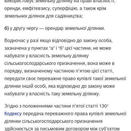
використовує земельну ділянку на праві власності,
оренди, емфітевзису, суперфіцію, а також крім
земельних ділянок для садівництва;
б
)
у другу чергу — орендар земельної ділянки.
Водночас у разі якщо відповідно до закону особа,
зазначена у пунктах “а” і “б” цієї частини, не може
набувати у власність земельну ділянку
сільськогосподарського призначення, вона може в
порядку, визначеному частиною п’ятою цієї статті,
передати своє переважне право купівлі такої земельної
ділянки іншій особі, яка відповідно до закону може
набувати у власність таку земельну ділянку.
Згідно з положеннями частини п’ятої статті 130
1
Кодексу
передача переважного права купівлі земельної
ділянки сільськогосподарського призначення
здійснюється за письмовим договором між суб’єктом