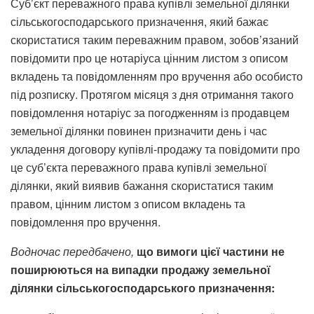
Суб’єкт переважного права купівлі земельної ділянки
сільськогосподарського призначення, який бажає
скористатися таким переважним правом, зобов’язаний
повідомити про це нотаріуса цінним листом з описом
вкладень та повідомленням про вручення або особисто
під розписку. Протягом місяця з дня отримання такого
повідомлення нотаріус за погодженням із продавцем
земельної ділянки повинен призначити день і час
укладення договору купівлі-продажу та повідомити про
це суб’єкта переважного права купівлі земельної
ділянки, який виявив бажання скористатися таким
правом, цінним листом з описом вкладень та
повідомлення про вручення.
Водночас
передбачено
,
що
вимоги
цієї
частини
не
поширюються
на
випадки
продажу
земельної
ділянки
сільськогосподарського
призначення
: