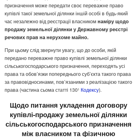
призначення може передати своє переважне право
купівлі такої земельної ділянки іншій особі в будь-який
час незалежно від реєстрації власником
наміру
щодо
продажу
земельної
ділянки
у
Державному
реєстрі
речових
прав
на
нерухоме
майно
.
При цьому слід звернути увагу, що до особи, якій
передано переважне право купівлі земельної ділянки
сільськогосподарського призначення, переходять усі
права та обов’язки попереднього суб’єкта такого права
за правовідносинами, пов’язаними з реалізацією такого
права (частина сьома статті 130
Кодексу
).
1
Щодо питання укладення договору
купівлі-продажу земельної ділянки
сільськогосподарського призначення
між власником та фізичною