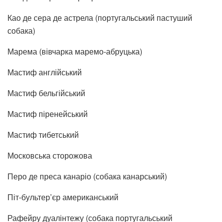
Као де сера де астрела (португальський пастуший
собака)
Марема (вівчарка маремо-абруцька)
Мастиф англійський
Мастиф бельгійський
Мастиф піренейський
Мастиф тибетський
Московська сторожова
Перо де преса канаріо (собака канарський)
Піт-бультер’єр американський
Рафейру дуалінтежу (собака португальський