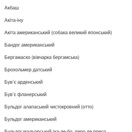
Акбаш
Акіта-іну
Акіта американський (собака великий японський)
Бандог американський
Бергамаско (вівчарка бергамська)
Брохольмер датський
Був’є арденський
Був’є фланерський
Бульдог алапаський чистокровний (отто)
Бульдог американський
Бульдог мальорський (ка-де-бо, перо де пресо