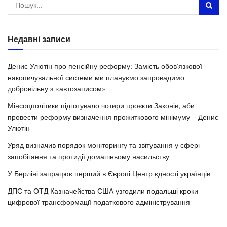
Недавні записи
Денис Улютін про пенсійну реформу: Замість обовʼязкової
накопичувальної системи ми плануємо запровадимо
добровільну з «автозаписом»
Мінсоцполітики підготувало чотири проєкти Законів, аби
провести реформу визначення прожиткового мінімуму – Денис
Улютін
Уряд визначив порядок моніторингу та звітування у сфері
запобігання та протидії домашньому насильству
У Берліні запрацює перший в Європі Центр єдності українців
ДПС та ОТД Казначейства США узгодили подальші кроки
цифрової трансформації податкового адміністрування