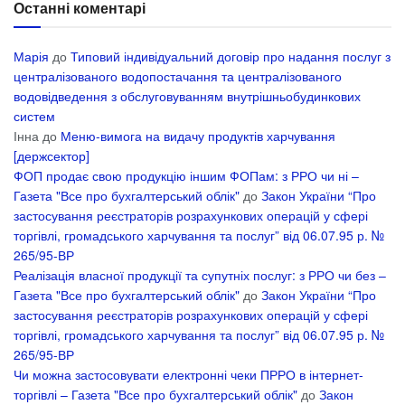
Останні коментарі
Марія
до
Типовий індивідуальний договір про надання послуг з
централізованого водопостачання та централізованого
водовідведення з обслуговуванням внутрішньобудинкових
систем
Інна
до
Меню-вимога на видачу продуктів харчування
[держсектор]
ФОП продає свою продукцію іншим ФОПам: з РРО чи ні –
Газета "Все про бухгалтерський облік"
до
Закон України “Про
застосування реєстраторів розрахункових операцій у сфері
торгівлі, громадського харчування та послуг” від 06.07.95 р. №
265/95-ВР
Реалізація власної продукції та супутніх послуг: з РРО чи без –
Газета "Все про бухгалтерський облік"
до
Закон України “Про
застосування реєстраторів розрахункових операцій у сфері
торгівлі, громадського харчування та послуг” від 06.07.95 р. №
265/95-ВР
Чи можна застосовувати електронні чеки ПРРО в інтернет-
торгівлі – Газета "Все про бухгалтерський облік"
до
Закон