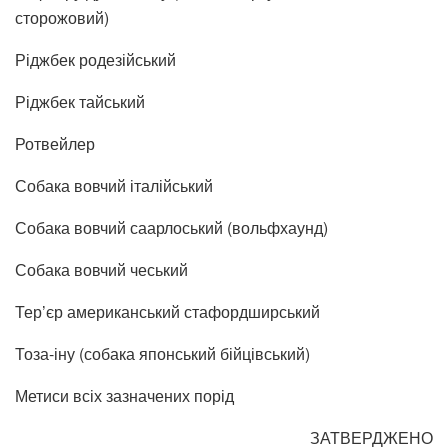
сторожовий)
Ріджбек родезійський
Ріджбек тайський
Ротвейлер
Собака вовчий італійський
Собака вовчий саарлоський (вольфхаунд)
Собака вовчий чеський
Тер’єр американський стафордширський
Тоза-іну (собака японський бійцівський)
Метиси всіх зазначених порід
ЗАТВЕРДЖЕНО