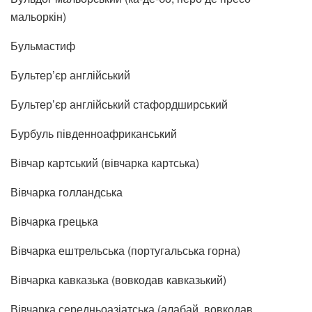
мальоркін)
Бульмастиф
Бультер’єр англійський
Бультер’єр англійський стафордширський
Бурбуль південноафриканський
Вівчар картський (вівчарка картська)
Вівчарка голландська
Вівчарка грецька
Вівчарка ештрельська (португальська горна)
Вівчарка кавказька (вовкодав кавказький)
Вівчарка середньоазіатська (алабай, вовкодав