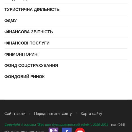
ТУРИСТИЧНА ДІЯЛЬНІСТЬ
ФДМУ
ФІНАНСОВА ЗВІТНІСТЬ
ФІНАНСОВІ ПОСЛУГИ
ФІНМОНІТОРИНГ
ФОНД СОЦСТРАХУВАННЯ
ФОНДОВИЙ РИНОК
Сайт газети
Передплатити газету
Карта сайту
тел:
Copyright © газета "Все про бухгалтерський облік", 2020-2024
(044)
,
365-02-82
(067) 325-60-58