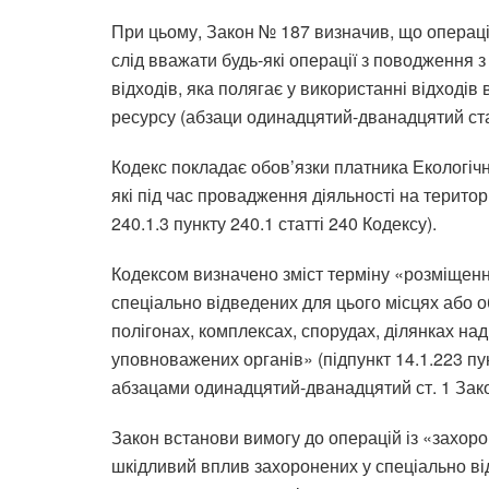
При цьому, Закон № 187 визначив, що операці
слід вважати будь-які операції з поводження з
відходів, яка полягає у використанні відходів
ресурсу (абзаци одинадцятий-дванадцятий ста
Кодекс покладає обов’язки платника Екологічн
які під час провадження діяльності на територ
240.1.3 пункту 240.1 статті 240 Кодексу).
Кодексом визначено зміст терміну «розміщення
спеціально відведених для цього місцях або о
полігонах, комплексах, спорудах, ділянках на
уповноважених органів» (підпункт 14.1.223 пунк
абзацами одинадцятий-дванадцятий ст. 1 Зак
Закон встанови вимогу до операцій із «захоро
шкідливий вплив захоронених у спеціально ві