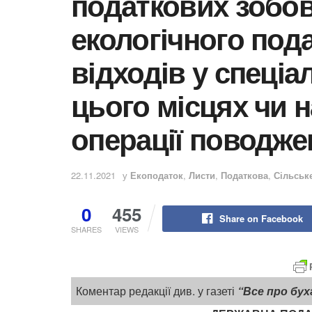
податкових зобов
екологічного под
відходів у спеці
цього місцях чи н
операції поводже
22.11.2021
у
Екоподаток
,
Листи
,
Податкова
,
Сільськ
0
455
Share on Facebook
SHARES
VIEWS
Коментар редакції див. у газеті
“Все про бух