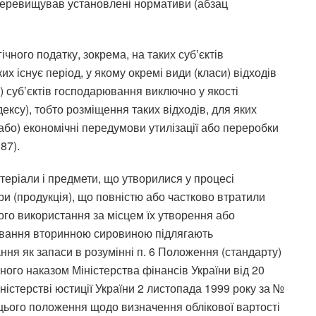
перевищував установлені нормативи (абзац
чного податку, зокрема, на таких суб’єктів
их існує період, у якому окремі види (класи) відходів
) суб’єктів господарювання виключно у якості
дексу), тобто розміщення таких відходів, для яких
(або) економічні передумови утилізації або переробки
87).
атеріали і предмети, що утворилися у процесі
и (продукція), що повністю або частково втратили
ого використання за місцем їх утворення або
ювання вторинною сировиною підлягають
ня як запаси в розумінні п. 6 Положення (стандарту)
ного наказом Міністерства фінансів України від 20
істерстві юстиції України 2 листопада 1999 року за №
 цього положення щодо визначення облікової вартості