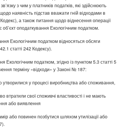
зв’язку з чим у платників податків, які здійснюють
щодо наявність підстав вважати гній відходами в
 Кодекс), а також питання щодо віднесення операції
є об’єкт оподаткування Екологічним податком.
ання Екологічним податком відносяться обсяги
42.1 статті 242 Кодексу).
 Екологічним податком, згідно із пунктом 5.3 статті 5
чення терміну «відходи» у Законі № 187:
 що утворилися у процесі виробництва або споживання,
ово втратили свої споживчі властивості і не мають
ення або виявлення
намір або повинен позбутися шляхом утилізації або
7).