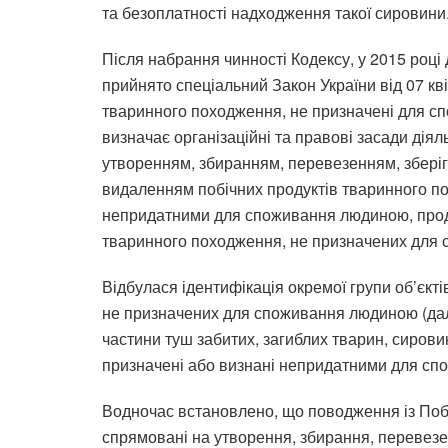
та безоплатності надходження такої сировини
Після набрання чинності Кодексу, у 2015 році
прийнято спеціальний Закон України від 07 кві
тваринного походження, не призначені для сп
визначає організаційні та правові засади діял
утворенням, збиранням, перевезенням, зберіг
видаленням побічних продуктів тваринного п
непридатними для споживання людиною, проду
тваринного походження, не призначених для
Відбулася ідентифікація окремої групи об’єкт
не призначених для споживання людиною (далі
частини туш забитих, загиблих тварин, сиров
призначені або визнані непридатними для спо
Водночас встановлено, що поводження із Поб
спрямовані на утворення, збирання, перевезе