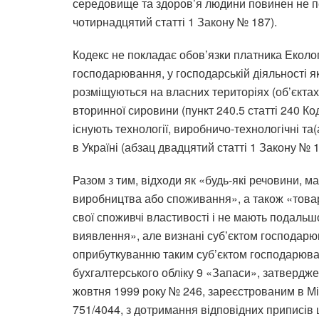
середовище та здоров’я людини повинен не 
чотирнадцятий статті 1 Закону № 187).
Кодекс не покладає обов’язки платника Екологі
господарювання, у господарській діяльності як
розміщуються на власних територіях (об’єктах
вторинної сировини (пункт 240.5 статті 240 Ко
існують технології, виробничо-технологічні та
в Україні (абзац двадцятий статті 1 Закону № 1
Разом з тим, відходи як «будь-які речовини, м
виробництва або споживання», а також «товар
свої споживчі властивості і не мають подальш
виявлення», але визнані суб’єктом господар
оприбуткуванню таким суб’єктом господарюван
бухгалтерського обліку 9 «Запаси», затвердже
жовтня 1999 року № 246, зареєстрованим в Мін
751/4044, з дотримання відповідних приписів