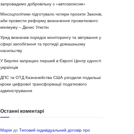
запровадимо добровільну з «автозаписом»
Мінсоцполітики підготувало чотири проєкти Законів,
аби провести реформу визначення прожиткового
мінімуму – Денис Улютін
Уряд визначив порядок моніторингу та звітування у
сфері запобігання та протидії домашньому
насильству
У Берліні запрацює перший в Європі Центр єдності
українців
ДПС та ОТД Казначейства США узгодили подальші
кроки цифрової трансформації податкового
адміністрування
Останні коментарі
Марія
до
Типовий індивідуальний договір про