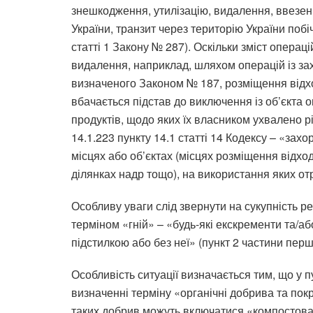
знешкодження, утилізацію, видалення, ввезенн
України, транзит через територію України поб
статті 1 Закону № 287). Оскільки зміст операц
видалення, наприклад, шляхом операцій із захо
визначеного Законом № 187, розміщення відхо
вбачається підстав до виключення із об’єкта
продуктів, щодо яких їх власником ухвалено р
14.1.223 пункту 14.1 статті 14 Кодексу – «зах
місцях або об’єктах (місцях розміщення відход
ділянках надр тощо), на використання яких о
Особливу уваги слід звернути на сукупність р
терміном «гній» – «будь-які екскременти та/аб
підстилкою або без неї» (пункт 2 частини перш
Особливість ситуації визначається тим, що у п
визначенні терміну «органічні добрива та по
таких добрив можуть включатися «компостова