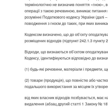
термінологічно не визначив поняття «гною», в 
операції з такою речовиною, виникає питання 
розумінні Податкового кодексу України (далі –
поводження з гноєм до таких, при яких виника
Кодексом визначено, що до об’єкту оподаткув
розміщених відходів (підпункт 242.1.3 пункту 2
Відходи, що визнаються об’єктом оподаткування
Кодексу, ідентифікуються відповідно до визна
(1) будь-які речовини, матеріали і предмети,
(2) товари (продукція), що повністю або частк
подальшого використання за місцем їх утвор
від яких власник відходів позбувається, має 
видалення (абзац другий статті 1 Закону № 18