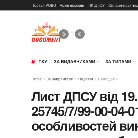
Портал VOBU
Архів номерів
ІПК ДПСУ
Онлайн-практик
ПКУ
ЗА ВИДАВНИКАМИ
ЗА ТИПАМИ
Home
За напрямками
Податки
Екоподаток
Лист ДПСУ від 19.
25745/7/99-00-04-
особливостей ви