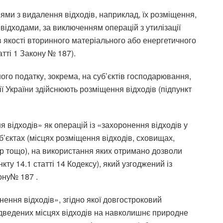
ями з видалення відходів, наприклад, їх розміщення,
 відходами, за виключенням операцій з утилізації
 в якості вторинного матеріального або енергетичного
тті 1 Закону № 187).
ого податку, зокрема, на суб’єктів господарювання,
ії України здійснюють розміщення відходів (підпункт
 відходів» як операцій із «захоронення відходів у
б’єктах (місцях розміщення відходів, сховищах,
др тощо), на використання яких отримано дозволи
ту 14.1 статті 14 Кодексу), який узгоджений із
ону№ 187 .
нення відходів», згідно якої довгостроковий
дведених місцях відходів на навколишнє природне