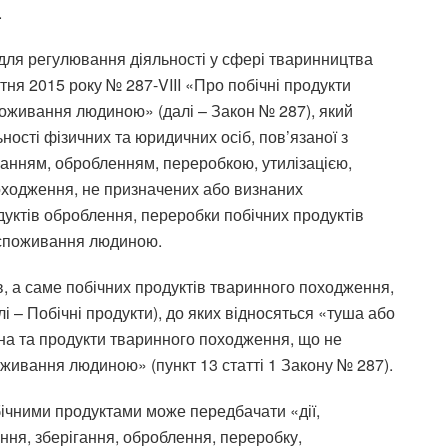
.
 для регулювання діяльності у сфері тваринництва
тня 2015 року № 287-VIII «Про побічні продукти
оживання людиною» (далі – Закон № 287), який
ьності фізичних та юридичних осіб, пов’язаної з
анням, обробленням, переробкою, утилізацією,
оходження, не призначених або визнаних
ктів оброблення, переробки побічних продуктів
 споживання людиною.
ів, а саме побічних продуктів тваринного походження,
 – Побічні продукти), до яких відносяться «туша або
ина та продукти тваринного походження, що не
живання людиною» (пункт 13 статті 1 Закону № 287).
ічними продуктами може передбачати «дії,
ння, зберігання, оброблення, переробку,