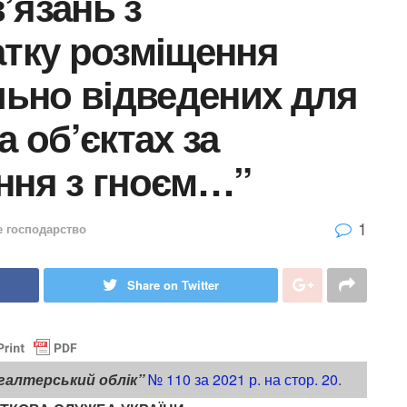
’язань з
атку розміщення
ально відведених для
а об’єктах за
ння з гноєм…”
1
е господарство
Share on Twitter
галтерський облік”
№ 110 за 2021 р. на стор. 20
.