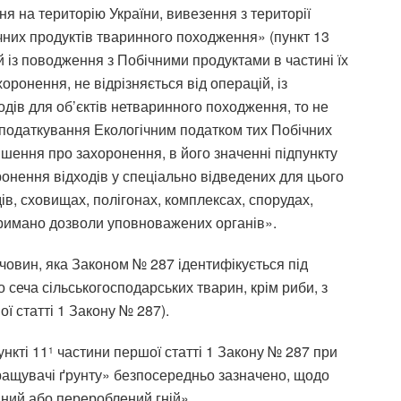
я на територію України, вивезення з території
ічних продуктів тваринного походження» (пункт 13
ій із поводження з Побічними продуктами в частині їх
ронення, не відрізняється від операцій, із
дів для об’єктів нетваринного походження, то не
 оподаткування Екологічним податком тих Побічних
ішення про захоронення, в його значенні підпункту
оронення відходів у спеціально відведених для цього
ів, сховищах, полігонах, комплексах, спорудах,
тримано дозволи уповноважених органів».
ечовин, яка Законом № 287 ідентифікується під
о сеча сільськогосподарських тварин, крім риби, з
ої статті 1 Закону № 287).
ункті 11
частини першої статті 1 Закону № 287 при
1
кращувачі ґрунту» безпосередньо зазначено, щодо
ний або перероблений гній».