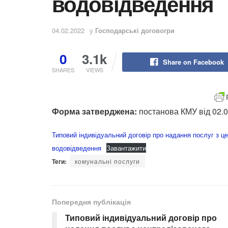
водовідведення
04.02.2022
у
Господарські договогри
0
3.1k
Share on Facebook
SHARES
VIEWS
Форма затверджена:
постанова КМУ від 02.0
Типовий індивідуальний договір про надання послуг з ц
водовідведення
Завантажити
Теги:
комунальні послуги
Попередня публікація
Типовий індивідуальний договір про