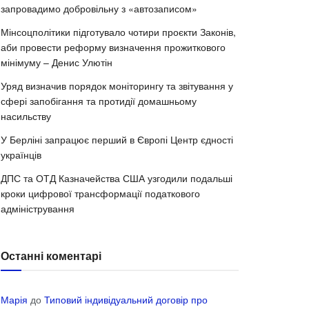
запровадимо добровільну з «автозаписом»
Мінсоцполітики підготувало чотири проєкти Законів,
аби провести реформу визначення прожиткового
мінімуму – Денис Улютін
Уряд визначив порядок моніторингу та звітування у
сфері запобігання та протидії домашньому
насильству
У Берліні запрацює перший в Європі Центр єдності
українців
ДПС та ОТД Казначейства США узгодили подальші
кроки цифрової трансформації податкового
адміністрування
Останні коментарі
Марія
до
Типовий індивідуальний договір про