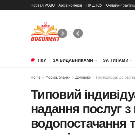
Портал VOBU
Архів номерів
ІПК ДПСУ
Онлайн-практик
ПКУ
ЗА ВИДАВНИКАМИ
ЗА ТИПАМИ
Home
Форми, бланки
Договори
Господарські договогр
Типовий індивіду
надання послуг з
водопостачання т