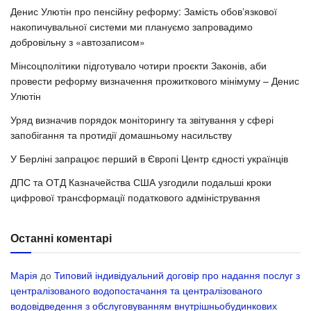
Денис Улютін про пенсійну реформу: Замість обовʼязкової
накопичувальної системи ми плануємо запровадимо
добровільну з «автозаписом»
Мінсоцполітики підготувало чотири проєкти Законів, аби
провести реформу визначення прожиткового мінімуму – Денис
Улютін
Уряд визначив порядок моніторингу та звітування у сфері
запобігання та протидії домашньому насильству
У Берліні запрацює перший в Європі Центр єдності українців
ДПС та ОТД Казначейства США узгодили подальші кроки
цифрової трансформації податкового адміністрування
Останні коментарі
Марія
до
Типовий індивідуальний договір про надання послуг з
централізованого водопостачання та централізованого
водовідведення з обслуговуванням внутрішньобудинкових