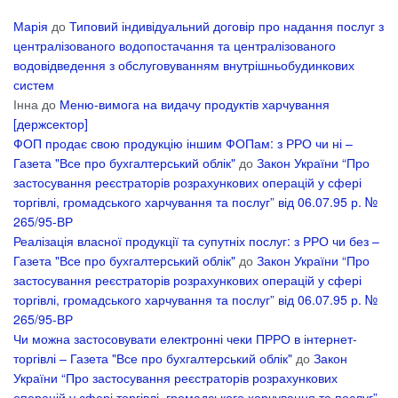
Марія
до
Типовий індивідуальний договір про надання послуг з
централізованого водопостачання та централізованого
водовідведення з обслуговуванням внутрішньобудинкових
систем
Інна
до
Меню-вимога на видачу продуктів харчування
[держсектор]
ФОП продає свою продукцію іншим ФОПам: з РРО чи ні –
Газета "Все про бухгалтерський облік"
до
Закон України “Про
застосування реєстраторів розрахункових операцій у сфері
торгівлі, громадського харчування та послуг” від 06.07.95 р. №
265/95-ВР
Реалізація власної продукції та супутніх послуг: з РРО чи без –
Газета "Все про бухгалтерський облік"
до
Закон України “Про
застосування реєстраторів розрахункових операцій у сфері
торгівлі, громадського харчування та послуг” від 06.07.95 р. №
265/95-ВР
Чи можна застосовувати електронні чеки ПРРО в інтернет-
торгівлі – Газета "Все про бухгалтерський облік"
до
Закон
України “Про застосування реєстраторів розрахункових
операцій у сфері торгівлі, громадського харчування та послуг”