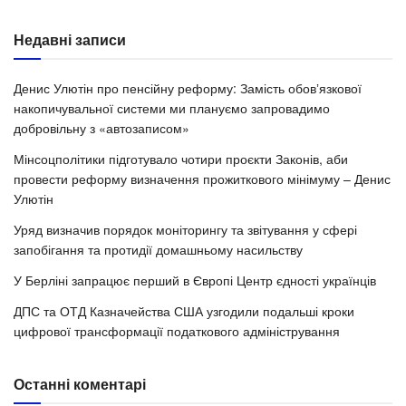
Недавні записи
Денис Улютін про пенсійну реформу: Замість обовʼязкової
накопичувальної системи ми плануємо запровадимо
добровільну з «автозаписом»
Мінсоцполітики підготувало чотири проєкти Законів, аби
провести реформу визначення прожиткового мінімуму – Денис
Улютін
Уряд визначив порядок моніторингу та звітування у сфері
запобігання та протидії домашньому насильству
У Берліні запрацює перший в Європі Центр єдності українців
ДПС та ОТД Казначейства США узгодили подальші кроки
цифрової трансформації податкового адміністрування
Останні коментарі