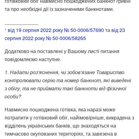
готівковий обіг навмисно пошкоджених банкнот гривні
та про необхідні дії із зазначеними банкнотами.
____________
від 19 серпня 2022 року № 50-0006/57690
та
від 23
1
серпня 2022 року № 50-0006/58265
Додатково на поставлені у Вашому листі питання
повідомляємо наступне.
1. Надати роз’яснення, чи зобов’язане Товариство
контролювати серію та номер банкнот, які виведені
з обігу, та не приймати такі банкноти від фізичної
особи?
Навмисно пошкоджена готівка, яка наразі може
потрапити у готівковий обіг, найімовірніше, викрадена з
відділень українських банків, що знаходяться на
тимчасово окупованих територіях, та завезена в