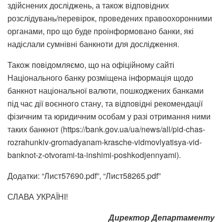
здійснених досліджень, а також відповідних
розслідувань/перевірок, проведених правоохоронними
органами, про що буде проінформовано банки, які
надіслали сумнівні банкноти для дослідження.
Також повідомляємо, що на офіційному сайті
Національного банку розміщена інформація щодо
банкнот національної валюти, пошкоджених банками
під час дії воєнного стану, та відповідні рекомендації
фізичним та юридичним особам у разі отримання ними
таких банкнот (https://bank.gov.ua/ua/news/all/pid-chas-
rozrahunkiv-gromadyanam-krasche-vidmovlyatisya-vid-
banknot-z-otvorami-ta-inshimi-poshkodjennyami).
Додатки: “Лист57690.pdf”, “Лист58265.pdf”
СЛАВА УКРАЇНІ!
Директор Департаменту