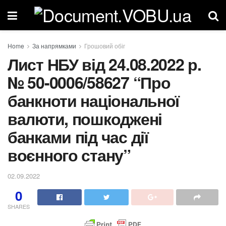
Home
За напрямками
Грошовий обіг
Лист НБУ від 24.08.2022 р.
№ 50-0006/58627 “Про
банкноти національної
валюти, пошкоджені
банками під час дії
воєнного стану”
02.09.2022
0
SHARES