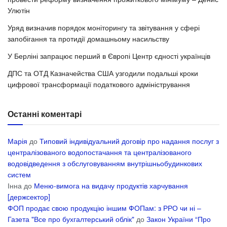
Улютін
Уряд визначив порядок моніторингу та звітування у сфері
запобігання та протидії домашньому насильству
У Берліні запрацює перший в Європі Центр єдності українців
ДПС та ОТД Казначейства США узгодили подальші кроки
цифрової трансформації податкового адміністрування
Останні коментарі
Марія
до
Типовий індивідуальний договір про надання послуг з
централізованого водопостачання та централізованого
водовідведення з обслуговуванням внутрішньобудинкових
систем
Інна
до
Меню-вимога на видачу продуктів харчування
[держсектор]
ФОП продає свою продукцію іншим ФОПам: з РРО чи ні –
Газета "Все про бухгалтерський облік"
до
Закон України “Про