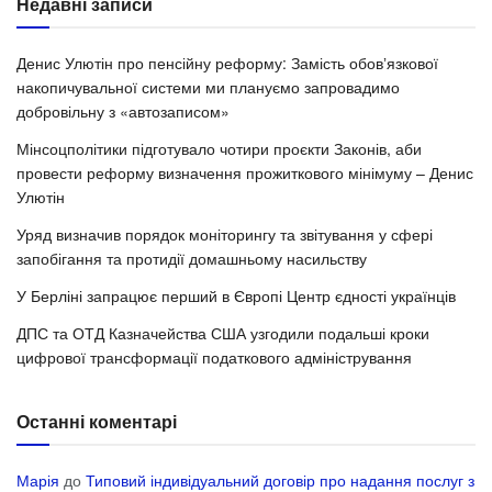
Недавні записи
Денис Улютін про пенсійну реформу: Замість обовʼязкової
накопичувальної системи ми плануємо запровадимо
добровільну з «автозаписом»
Мінсоцполітики підготувало чотири проєкти Законів, аби
провести реформу визначення прожиткового мінімуму – Денис
Улютін
Уряд визначив порядок моніторингу та звітування у сфері
запобігання та протидії домашньому насильству
У Берліні запрацює перший в Європі Центр єдності українців
ДПС та ОТД Казначейства США узгодили подальші кроки
цифрової трансформації податкового адміністрування
Останні коментарі
Марія
до
Типовий індивідуальний договір про надання послуг з