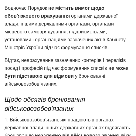
Водночас Порядок
не містить вимог щодо
обов’язкового врахування
органами державної
влади, іншими державними органами, органами
місцевого самоврядування, підприємствами,
установами і організаціями зазначених актів Кабінету
Міністрів України під час формування списків.
Відтак, неврахування зазначених критеріїв і переліків
посад і професій під час формування списків
не може
бути підставою для відмови
у бронюванні
військовозобов’язаних.
Щодо обсягів бронювання
військовозобов’язаних
1. Військовозобов’язані, які працюють в органах
державної влади, інших державних органах підлягають
бронюванню
незалежно від військового звання, віку