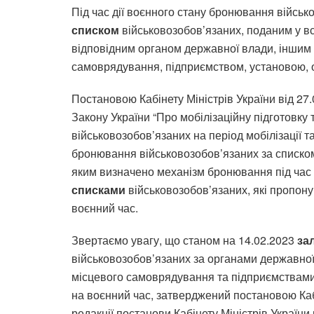
Під час дії воєнного стану бронювання війсь
списком
військовозобов’язаних, поданим у в
відповідним органом державної влади, іншим
самоврядування, підприємством, установою, ор
Постановою Кабінету Міністрів України від 27
Закону України “Про мобілізаційну підготовку
військовозобов’язаних на період мобілізації 
бронювання військовозобов’язаних за списком 
яким визначено механізм бронювання під час 
списками
військовозобов’язаних, які пропону
воєнний час.
Звертаємо увагу, що станом на 14.02.2023
за
військовозобов’язаних за органами державно
місцевого самоврядування та підприємствами, 
на воєнний час, затверджений постановою Кабі
редакції постанови Кабінету Міністрів України 