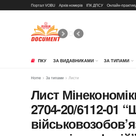
Портал VOBU
Архів номерів
ІПК ДПСУ
Онлайн-практик
ПКУ
ЗА ВИДАВНИКАМИ
ЗА ТИПАМИ
Home
За типами
Листи
Лист Мінекономіки
2704-20/6112-01 
військовозобов’я