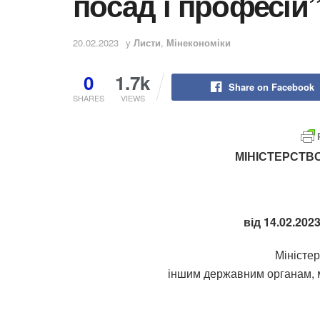
посад і професій
20.02.2023
у
Листи
,
Мінекономіки
0
1.7k
Share on Facebook
SHARES
VIEWS
МІНІСТЕРСТВО
від 14.02.202
Міністе
іншим державним органам, м