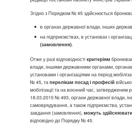
Згідно з Порядком № 45 здійснюється бронюва
в органах державної влади, інших держа
на підприємствах, в установах і організац
(замовлення)
.
Отже у разі відповідності
критеріям
бронюван
влади, іншими державними органами, органа
установами і організаціями на період мобіліза
№ 45, та
перелікам посад і професій
військо
мобілізації та на воєнний час, затвердженим 
18.03.2015 № 493, органи державної влади, ін
самоврядування, а також підприємства, устано
завдання (замовлення),
можуть здійснюват
відповідно до Порядку № 45.