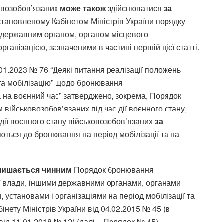
ковозобов’язаних
може також
здійснюватися
за
становленому Кабінетом Міністрів України порядку
 державним органом, органом місцевого
ганізацією, зазначеними в частині першій цієї статті.
.01.2023 № 76 “Деякі питання реалізації положень
 та мобілізацію” щодо бронювання
та на воєнний час” затверджено, зокрема, Порядок
військовозобов’язаних під час дії воєнного стану,
дії воєнного стану військовозобов’язаних
за
ються до бронювання на період мобілізації та на
лишається чинним
Порядок бронювання
ї влади, іншими державними органами, органами
установами і організаціями на період мобілізації та
нету Міністрів України від 04.02.2015 № 45 (в
від 11.01.2018 № 12) (далі – Порядок № 45).