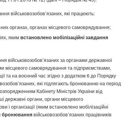
ння військовозобов’язаних, які працюють:
вних органах, органах місцевого самоврядування;
іях, яким
встановлено мобілізаційні завдання
ня військовозобов’язаних за органами державної
ми місцевого самоврядування та підприємствами,
ції та на воєнний час згідно з додатком 6 до Порядку
возобов’язаних, які підлягають бронюванню на період
розпорядженням Кабінету Міністрів України від
ші державні органи, органи місцевого
ви і організації (яким встановлено мобілізаційні
и бронювання
військовозобов’язаних працівників