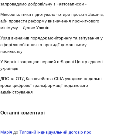
запровадимо добровільну з «автозаписом»
Мінсоцполітики підготувало чотири проєкти Законів,
аби провести реформу визначення прожиткового
мінімуму – Денис Улютін
Уряд визначив порядок моніторингу та звітування у
сфері запобігання та протидії домашньому
насильству
У Берліні запрацює перший в Європі Центр єдності
українців
ДПС та ОТД Казначейства США узгодили подальші
кроки цифрової трансформації податкового
адміністрування
Останні коментарі
Марія
до
Типовий індивідуальний договір про