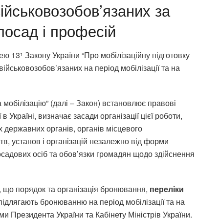
йськовозобов’язаних за
посад і професій
тею 13
Закону України “Про мобілізаційну підготовку
1
військовозобов’язаних на період мобілізації та на
а мобілізацію” (далі – Закон) встановлює правові
 в Україні, визначає засади організації цієї роботи,
 державних органів, органів місцевого
в, установ і організацій незалежно від форми
осадових осіб та обов’язки громадян щодо здійснення
, що порядок та організація бронювання,
переліки
підлягають бронюванню на період мобілізації та на
и Президента України та Кабінету Міністрів України.